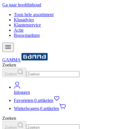
Ga naar hoofdinhoud
Toon hele assortiment
Klusadvies
Klantenservice
Actie
Bouwmarkten
GAMMA
Zoeken
Zoeken
Inloggen
Favorieten
,
0 artikelen
Winkelwagen
,
0 artikelen
Zoeken
Zoeken