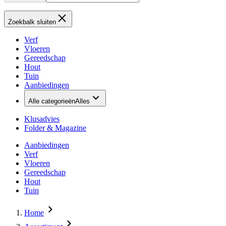
Zoekbalk sluiten
Verf
Vloeren
Gereedschap
Hout
Tuin
Aanbiedingen
Alle categorieën
Alles
Klusadvies
Folder & Magazine
Aanbiedingen
Verf
Vloeren
Gereedschap
Hout
Tuin
Home