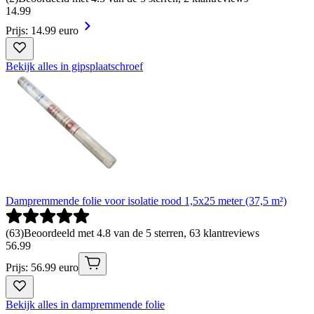
14
.
99
Prijs: 14.99 euro
Bekijk alles in gipsplaatschroef
Dampremmende folie voor isolatie rood 1,5x25 meter (37,5 m²)
(
63
)
Beoordeeld met 4.8 van de 5 sterren, 63 klantreviews
56
.
99
Prijs: 56.99 euro
Bekijk alles in dampremmende folie