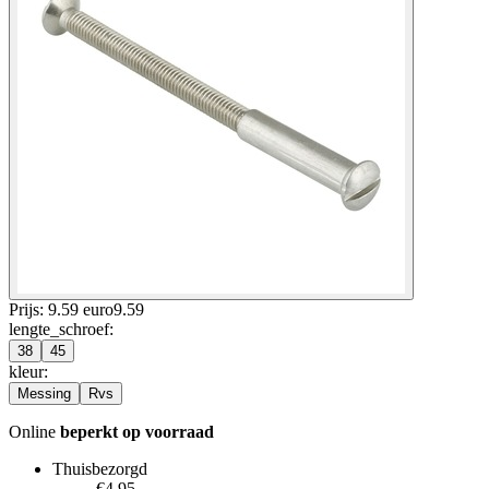
Prijs: 9.59 euro
9
.
59
lengte_schroef
:
38
45
kleur
:
Messing
Rvs
Online
beperkt op voorraad
Thuisbezorgd
€4.95