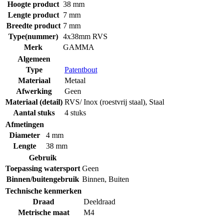
Hoogte product
38 mm
Lengte product
7 mm
Breedte product
7 mm
Type(nummer)
4x38mm RVS
Merk
GAMMA
Algemeen
Type
Patentbout
Materiaal
Metaal
Afwerking
Geen
Materiaal (detail)
RVS/ Inox (roestvrij staal)
,
Staal
Aantal stuks
4 stuks
Afmetingen
Diameter
4 mm
Lengte
38 mm
Gebruik
Toepassing watersport
Geen
Binnen/buitengebruik
Binnen
,
Buiten
Technische kenmerken
Draad
Deeldraad
Metrische maat
M4