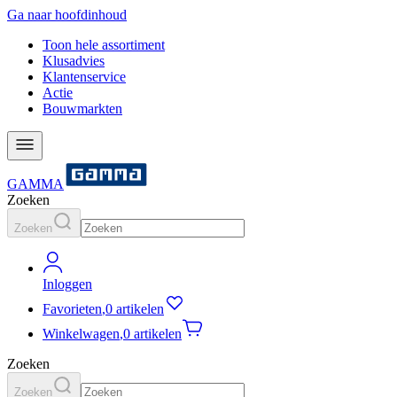
Ga naar hoofdinhoud
Toon hele assortiment
Klusadvies
Klantenservice
Actie
Bouwmarkten
GAMMA
Zoeken
Zoeken
Inloggen
Favorieten
,
0 artikelen
Winkelwagen
,
0 artikelen
Zoeken
Zoeken