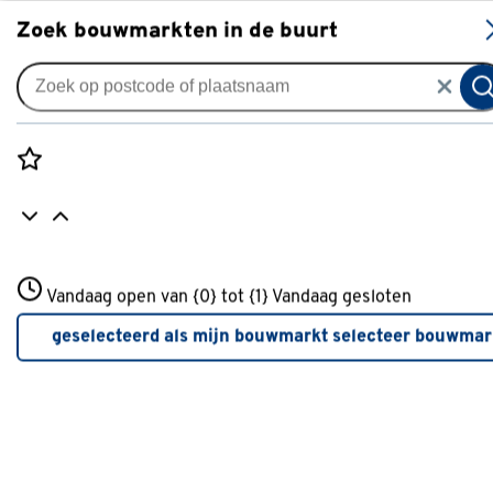
S
Zoek bouwmarkten in de buurt
Rolgordijnen
GAMMA rolgordijn deels
verduisterend draaikiepraam
Rozenstraat 3
kunststof of aluminium 1007
Vandaag open van {0} tot {1}
Vandaag gesloten
3772JH Amersfoort
zwart
+31 01234567
geselecteerd als mijn bouwmarkt
selecteer bouwmar
Meer over deze bouwmarkt
0
klantreview
review