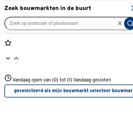
S
Zoek bouwmarkten in de buurt
Rolgordijnen
GAMMA rolgordijn
verduisterend draaikiepraam
Rozenstraat 3
hout 1108 zwart
Vandaag open van {0} tot {1}
Vandaag gesloten
3772JH Amersfoort
+31 01234567
1
klantreview
review
geselecteerd als mijn bouwmarkt
selecteer bouwmar
5.0
1
5
1
1
Meer over deze bouwmarkt