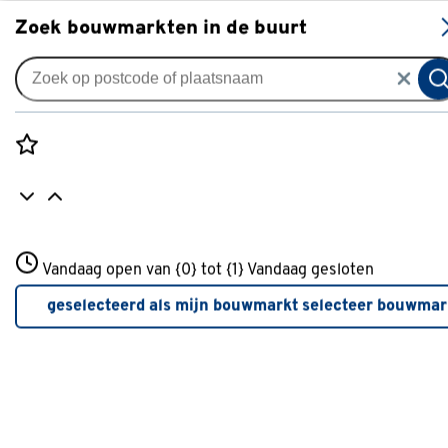
S
Zoek bouwmarkten in de buurt
Rolgordijnen
GAMMA rolgordijn
verduisterend draaikiepraam
Rozenstraat 3
hout 1127 antraciet
Vandaag open van {0} tot {1}
Vandaag gesloten
3772JH Amersfoort
+31 01234567
3
klantreviews
reviews
geselecteerd als mijn bouwmarkt
selecteer bouwmar
2.7
1
5
3
3
Meer over deze bouwmarkt