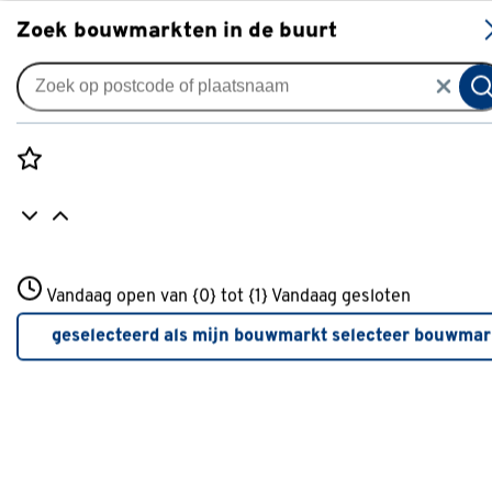
S
Zoek bouwmarkten in de buurt
Rolgordijnen
GAMMA rolgordijn
verduisterend draaikiepraam
Rozenstraat 3
kunststof of aluminium 1138
Vandaag open van {0} tot {1}
Vandaag gesloten
3772JH Amersfoort
crème
+31 01234567
geselecteerd als mijn bouwmarkt
selecteer bouwmar
Meer over deze bouwmarkt
0
klantreview
review