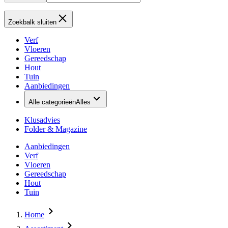
Zoekbalk sluiten
Verf
Vloeren
Gereedschap
Hout
Tuin
Aanbiedingen
Alle categorieën
Alles
Klusadvies
Folder & Magazine
Aanbiedingen
Verf
Vloeren
Gereedschap
Hout
Tuin
Home