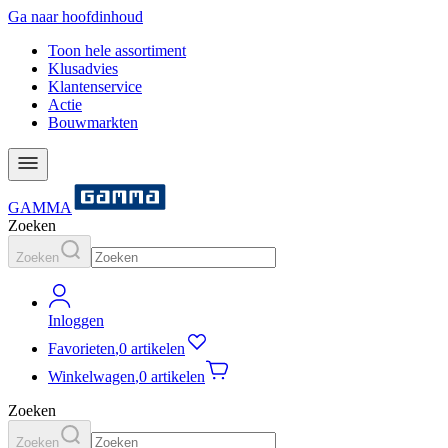
Ga naar hoofdinhoud
Toon hele assortiment
Klusadvies
Klantenservice
Actie
Bouwmarkten
GAMMA
Zoeken
Zoeken
Inloggen
Favorieten
,
0 artikelen
Winkelwagen
,
0 artikelen
Zoeken
Zoeken