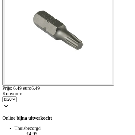
Prijs: 6.49 euro
6
.
49
Kopvorm
:
Online
bijna uitverkocht
Thuisbezorgd
€4.95