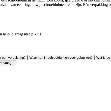
 een schroefduim in de muur. Een koord, ijzerdraadje of lint blijft uit
ien van een ring, terwijl schroefduimen recht zijn. Eén verpakking b
help je graag met je klus.
in een verpakking?
Waar kan ik schroefduimen voor gebruiken?
Wat is de
e vraag...