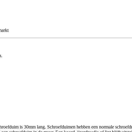
markt
n.
roefduim is 30mm lang. Schroefduimen hebben een normale schroefdr