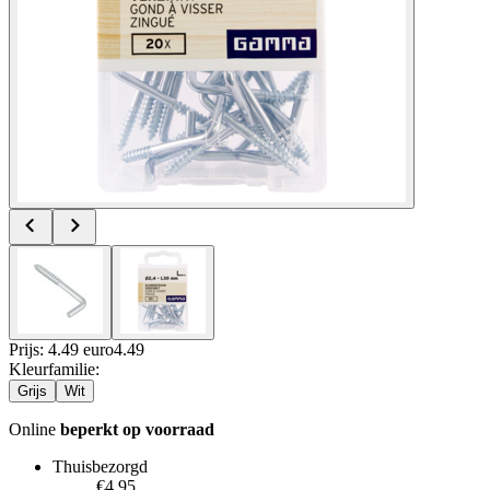
Prijs: 4.49 euro
4
.
49
Kleurfamilie
:
Grijs
Wit
Online
beperkt op voorraad
Thuisbezorgd
€4.95