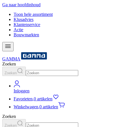
Ga naar hoofdinhoud
Toon hele assortiment
Klusadvies
Klantenservice
Actie
Bouwmarkten
GAMMA
Zoeken
Zoeken
Inloggen
Favorieten
,
0 artikelen
Winkelwagen
,
0 artikelen
Zoeken
Zoeken