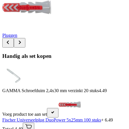
Pluggen
Handig als set kopen
GAMMA Schroefduim 2,4x30 mm verzinkt 20 stuks
4.49
Voeg product toe aan set
Fischer Universeelplug DuoPower 5x25mm 100 stuks
+ 6.49
Totaal 4.49