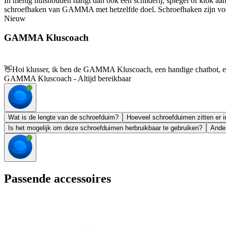
In menig huishouden hangt dan ook een schilderij, spiegel of klok aan
schroefhaken van GAMMA met hetzelfde doel. Schroefhaken zijn voorz
Nieuw
GAMMA Kluscoach
👋
Hoi klusser, ik ben de GAMMA Kluscoach, een handige chatbot, en 
GAMMA Kluscoach - Altijd bereikbaar
Wat is de lengte van de schroefduim?
Hoeveel schroefduimen zitten er 
Is het mogelijk om deze schroefduimen herbruikbaar te gebruiken?
Ander
Passende accessoires