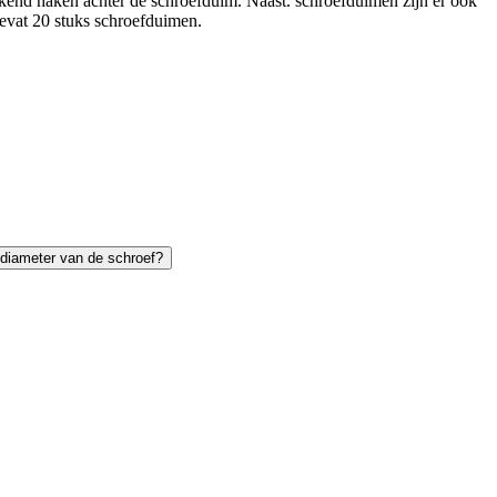
stekend haken achter de schroefduim. Naast. schroefduimen zijn er ook
evat 20 stuks schroefduimen.
 diameter van de schroef?