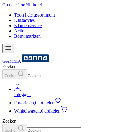
Ga naar hoofdinhoud
Toon hele assortiment
Klusadvies
Klantenservice
Actie
Bouwmarkten
GAMMA
Zoeken
Zoeken
Inloggen
Favorieten
,
0 artikelen
Winkelwagen
,
0 artikelen
Zoeken
Zoeken