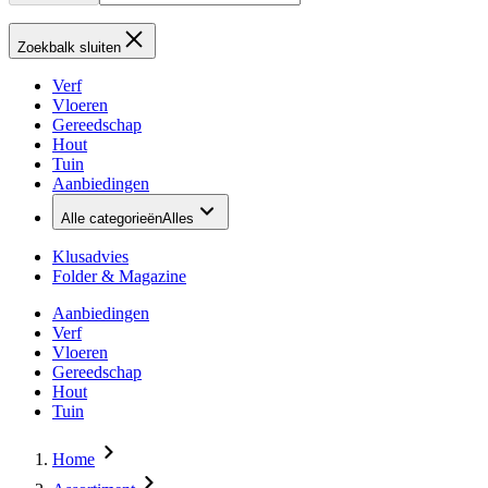
Zoekbalk sluiten
Verf
Vloeren
Gereedschap
Hout
Tuin
Aanbiedingen
Alle categorieën
Alles
Klusadvies
Folder & Magazine
Aanbiedingen
Verf
Vloeren
Gereedschap
Hout
Tuin
Home