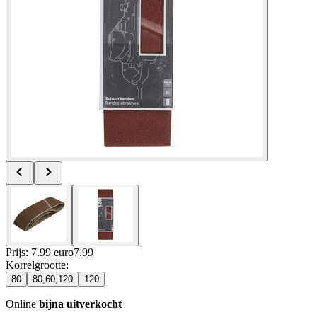
Prijs: 7.99 euro
7
.
99
Korrelgrootte
:
80
80,60,120
120
Online
bijna uitverkocht