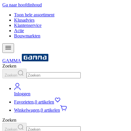
Ga naar hoofdinhoud
Toon hele assortiment
Klusadvies
Klantenservice
Actie
Bouwmarkten
GAMMA
Zoeken
Zoeken
Inloggen
Favorieten
,
0 artikelen
Winkelwagen
,
0 artikelen
Zoeken
Zoeken