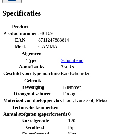
Specificaties
Product
Productnummer
546169
EAN
8711247883814
Merk
GAMMA
Algemeen
Type
Schuurband
Aantal stuks
3 stuks
Geschikt voor type machine
Bandschuurder
Gebruik
Bevestiging
Klemmen
Droog/nat schuren
Droog
Materiaal van doeloppervlak
Hout
,
Kunststof
,
Metaal
Technische kenmerken
Aantal stofgaten (geperforeerd)
0
Korrelgrootte
120
Grofheid
Fijn
Geperforeerd
Nee