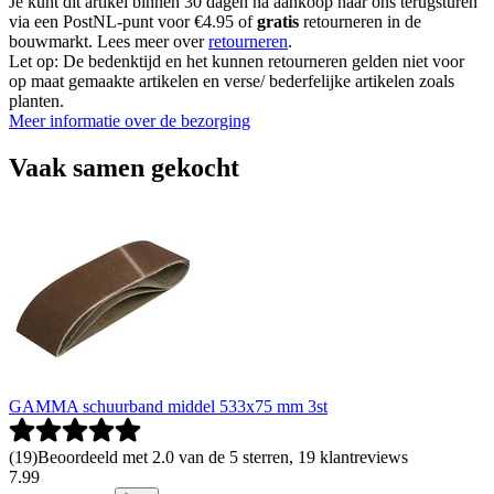
Je kunt dit artikel binnen 30 dagen na aankoop naar ons terugsturen
via een PostNL-punt voor €4.95 of
gratis
retourneren in de
bouwmarkt. Lees meer over
retourneren
.
Let op: De bedenktijd en het kunnen retourneren gelden niet voor
op maat gemaakte artikelen en verse/ bederfelijke artikelen zoals
planten.
Meer informatie over de bezorging
Vaak samen gekocht
GAMMA schuurband middel 533x75 mm 3st
(
19
)
Beoordeeld met 2.0 van de 5 sterren, 19 klantreviews
7
.
99