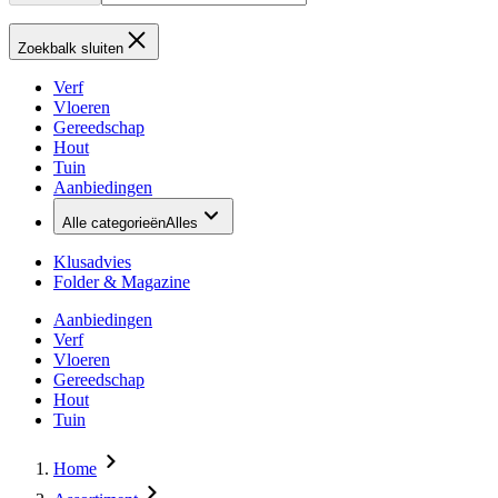
Zoekbalk sluiten
Verf
Vloeren
Gereedschap
Hout
Tuin
Aanbiedingen
Alle categorieën
Alles
Klusadvies
Folder & Magazine
Aanbiedingen
Verf
Vloeren
Gereedschap
Hout
Tuin
Home