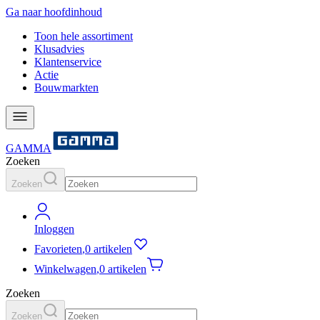
Ga naar hoofdinhoud
Toon hele assortiment
Klusadvies
Klantenservice
Actie
Bouwmarkten
GAMMA
Zoeken
Zoeken
Inloggen
Favorieten
,
0 artikelen
Winkelwagen
,
0 artikelen
Zoeken
Zoeken