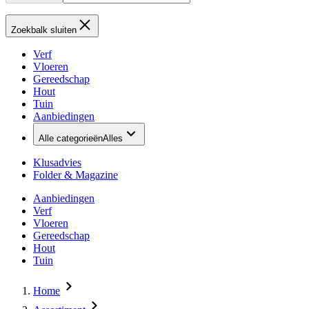
Zoekbalk sluiten
Verf
Vloeren
Gereedschap
Hout
Tuin
Aanbiedingen
Alle categorieën
Alles
Klusadvies
Folder & Magazine
Aanbiedingen
Verf
Vloeren
Gereedschap
Hout
Tuin
Home