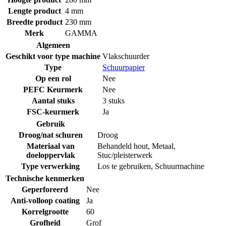
Lengte product
4 mm
Breedte product
230 mm
Merk
GAMMA
Algemeen
Geschikt voor type machine
Vlakschuurder
Type
Schuurpapier
Op een rol
Nee
PEFC Keurmerk
Nee
Aantal stuks
3 stuks
FSC-keurmerk
Ja
Gebruik
Droog/nat schuren
Droog
Materiaal van
Behandeld hout
,
Metaal
,
doeloppervlak
Stuc/pleisterwerk
Type verwerking
Los te gebruiken
,
Schuurmachine
Technische kenmerken
Geperforeerd
Nee
Anti-volloop coating
Ja
Korrelgrootte
60
Grofheid
Grof