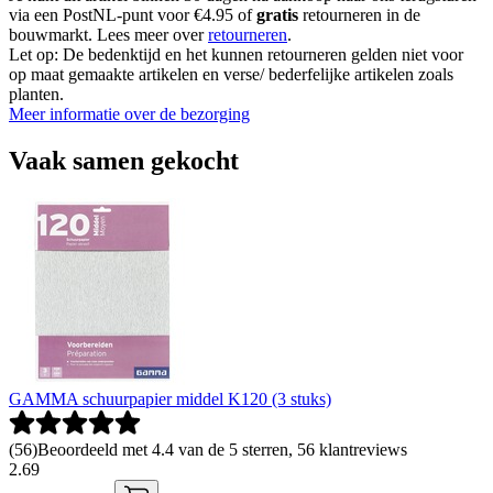
via een PostNL-punt voor €4.95 of
gratis
retourneren in de
bouwmarkt. Lees meer over
retourneren
.
Let op: De bedenktijd en het kunnen retourneren gelden niet voor
op maat gemaakte artikelen en verse/ bederfelijke artikelen zoals
planten.
Meer informatie over de bezorging
Vaak samen gekocht
GAMMA schuurpapier middel K120 (3 stuks)
(
56
)
Beoordeeld met 4.4 van de 5 sterren, 56 klantreviews
2
.
69