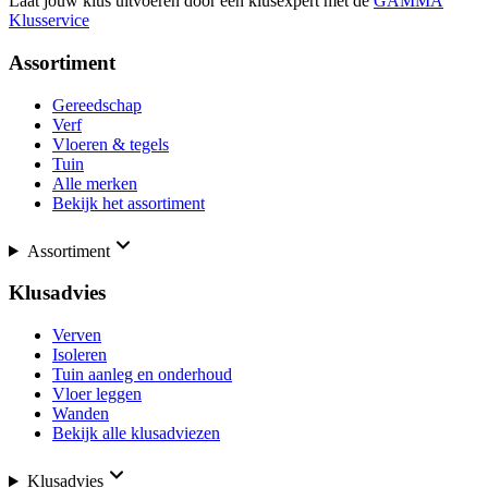
Laat jouw klus uitvoeren door een klusexpert met de
GAMMA
Klusservice
Assortiment
Gereedschap
Verf
Vloeren & tegels
Tuin
Alle merken
Bekijk het assortiment
Assortiment
Klusadvies
Verven
Isoleren
Tuin aanleg en onderhoud
Vloer leggen
Wanden
Bekijk alle klusadviezen
Klusadvies