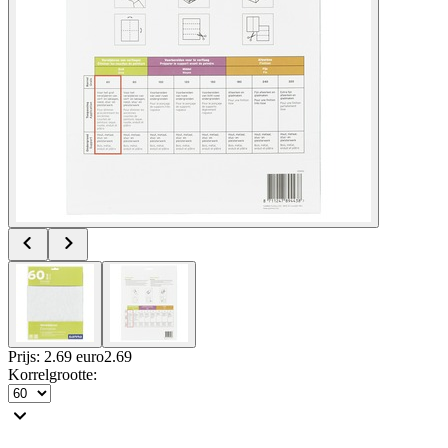
Prijs: 2.69 euro
2
.
69
Korrelgrootte
: