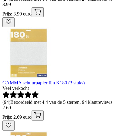
3
.
99
Prijs: 3.99 euro
GAMMA schuurpapier fijn K180 (3 stuks)
Veel verkocht
(
94
)
Beoordeeld met 4.4 van de 5 sterren, 94 klantreviews
2
.
69
Prijs: 2.69 euro