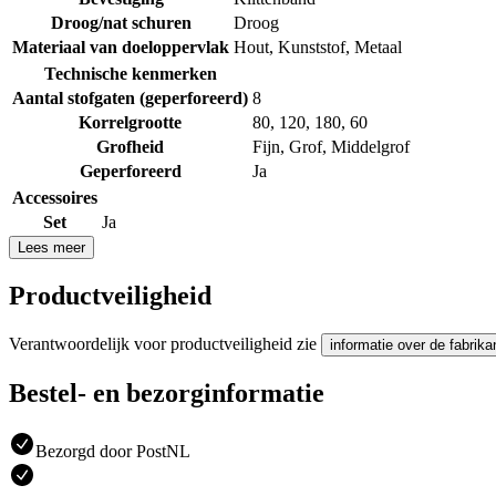
Droog/nat schuren
Droog
Materiaal van doeloppervlak
Hout
,
Kunststof
,
Metaal
Technische kenmerken
Aantal stofgaten (geperforeerd)
8
Korrelgrootte
80
,
120
,
180
,
60
Grofheid
Fijn
,
Grof
,
Middelgrof
Geperforeerd
Ja
Accessoires
Set
Ja
Lees meer
Productveiligheid
Verantwoordelijk voor productveiligheid zie
informatie over de fabrika
Bestel- en bezorginformatie
Bezorgd door PostNL