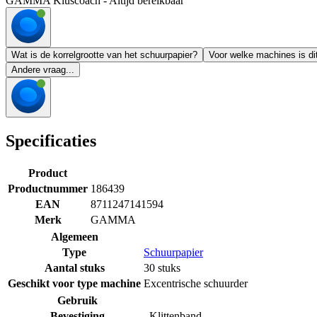
GAMMA Kluscoach - Altijd bereikbaar
Wat is de korrelgrootte van het schuurpapier?
Voor welke machines is di
Andere vraag...
Specificaties
Product
Productnummer
186439
EAN
8711247141594
Merk
GAMMA
Algemeen
Type
Schuurpapier
Aantal stuks
30 stuks
Geschikt voor type machine
Excentrische schuurder
Gebruik
Bevestiging
Klittenband