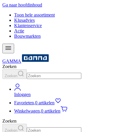
Ga naar hoofdinhoud
Toon hele assortiment
Klusadvies
Klantenservice
Actie
Bouwmarkten
GAMMA
Zoeken
Zoeken
Inloggen
Favorieten
,
0 artikelen
Winkelwagen
,
0 artikelen
Zoeken
Zoeken