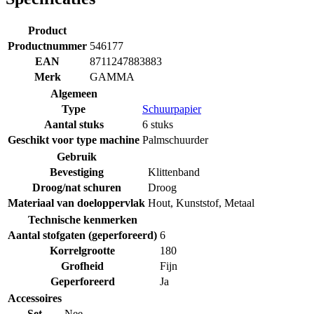
Product
Productnummer
546177
EAN
8711247883883
Merk
GAMMA
Algemeen
Type
Schuurpapier
Aantal stuks
6 stuks
Geschikt voor type machine
Palmschuurder
Gebruik
Bevestiging
Klittenband
Droog/nat schuren
Droog
Materiaal van doeloppervlak
Hout
,
Kunststof
,
Metaal
Technische kenmerken
Aantal stofgaten (geperforeerd)
6
Korrelgrootte
180
Grofheid
Fijn
Geperforeerd
Ja
Accessoires
Set
Nee