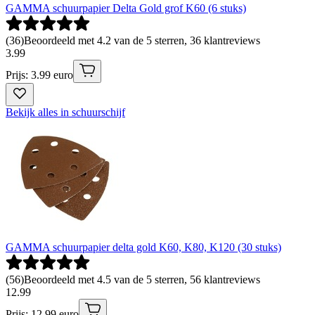
GAMMA schuurpapier Delta Gold grof K60 (6 stuks)
(
36
)
Beoordeeld met 4.2 van de 5 sterren, 36 klantreviews
3
.
99
Prijs: 3.99 euro
Bekijk alles in schuurschijf
GAMMA schuurpapier delta gold K60, K80, K120 (30 stuks)
(
56
)
Beoordeeld met 4.5 van de 5 sterren, 56 klantreviews
12
.
99
Prijs: 12.99 euro