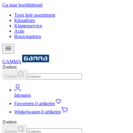
Ga naar hoofdinhoud
Toon hele assortiment
Klusadvies
Klantenservice
Actie
Bouwmarkten
GAMMA
Zoeken
Zoeken
Inloggen
Favorieten
,
0 artikelen
Winkelwagen
,
0 artikelen
Zoeken
Zoeken