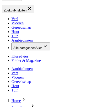
Zoekbalk sluiten
Verf
Vloeren
Gereedschap
Hout
Tuin
Aanbiedingen
Alle categorieën
Alles
Klusadvies
Folder & Magazine
Aanbiedingen
Verf
Vloeren
Gereedschap
Hout
Tuin
Home