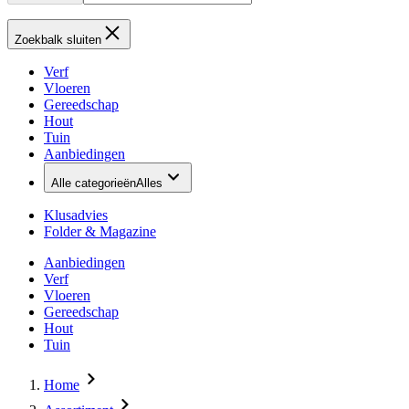
Zoekbalk sluiten
Verf
Vloeren
Gereedschap
Hout
Tuin
Aanbiedingen
Alle categorieën
Alles
Klusadvies
Folder & Magazine
Aanbiedingen
Verf
Vloeren
Gereedschap
Hout
Tuin
Home