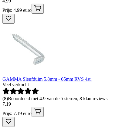
4
.
99
Prijs: 4.99 euro
GAMMA Sleufduim 5,8mm - 65mm RVS 4st.
Veel verkocht
(
8
)
Beoordeeld met 4.9 van de 5 sterren, 8 klantreviews
7
.
19
Prijs: 7.19 euro