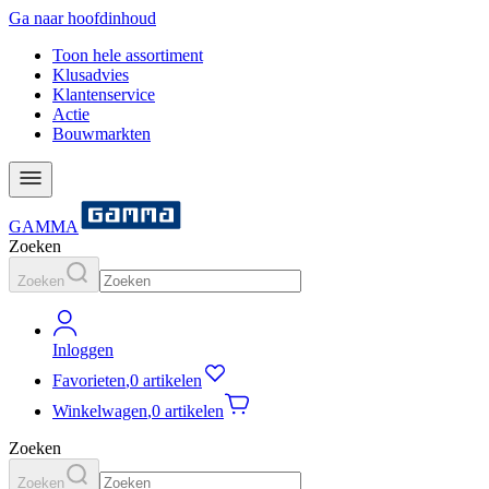
Ga naar hoofdinhoud
Toon hele assortiment
Klusadvies
Klantenservice
Actie
Bouwmarkten
GAMMA
Zoeken
Zoeken
Inloggen
Favorieten
,
0 artikelen
Winkelwagen
,
0 artikelen
Zoeken
Zoeken