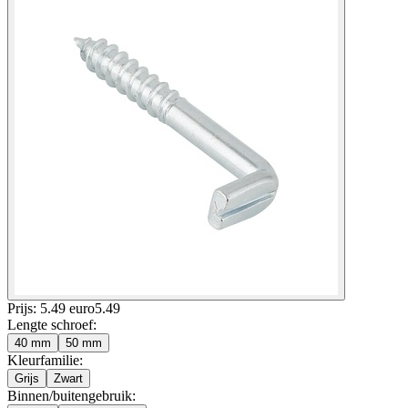
Prijs: 5.49 euro
5
.
49
Lengte schroef
:
40 mm
50 mm
Kleurfamilie
:
Grijs
Zwart
Binnen/buitengebruik
: