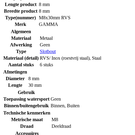
Lengte product
8 mm
Breedte product
8 mm
Type(nummer)
M8x30mm RVS
Merk
GAMMA
Algemeen
Materiaal
Metaal
Afwerking
Geen
Type
Slotbout
Materiaal (detail)
RVS/ Inox (roestvrij staal)
,
Staal
Aantal stuks
6 stuks
Afmetingen
Diameter
8 mm
Lengte
30 mm
Gebruik
Toepassing watersport
Geen
Binnen/buitengebruik
Binnen
,
Buiten
Technische kenmerken
Metrische maat
M8
Draad
Deeldraad
Accessoires