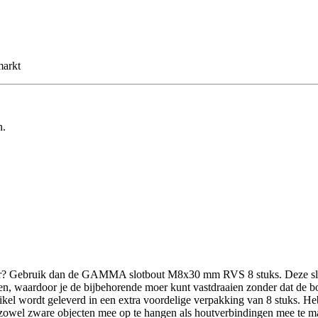
markt
n.
r? Gebruik dan de GAMMA slotbout M8x30 mm RVS 8 stuks. Deze slotbou
kken, waardoor je de bijbehorende moer kunt vastdraaien zonder dat de 
t artikel wordt geleverd in een extra voordelige verpakking van 8 stu
m zowel zware objecten mee op te hangen als houtverbindingen mee te m