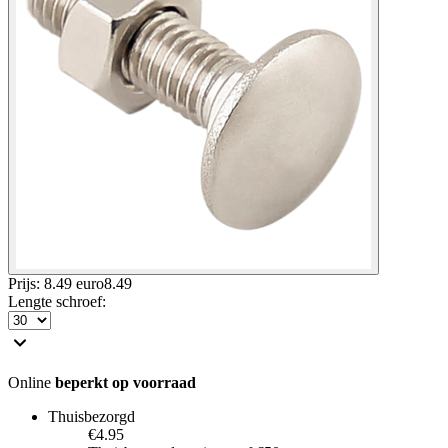
Prijs: 8.49 euro
8
.
49
Lengte schroef
:
Online
beperkt op voorraad
Thuisbezorgd
€4.95