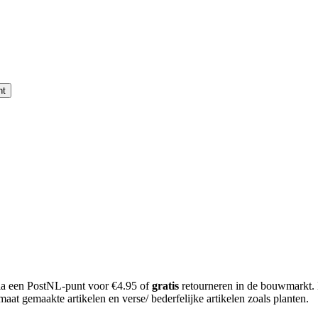
nt
 via een PostNL-punt voor €4.95 of
gratis
retourneren in de bouwmarkt.
aat gemaakte artikelen en verse/ bederfelijke artikelen zoals planten.