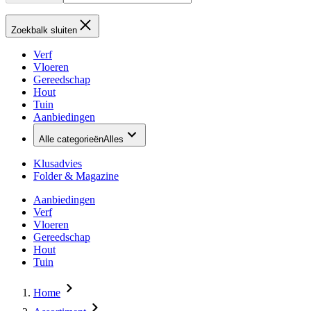
Zoekbalk sluiten
Verf
Vloeren
Gereedschap
Hout
Tuin
Aanbiedingen
Alle categorieën
Alles
Klusadvies
Folder & Magazine
Aanbiedingen
Verf
Vloeren
Gereedschap
Hout
Tuin
Home