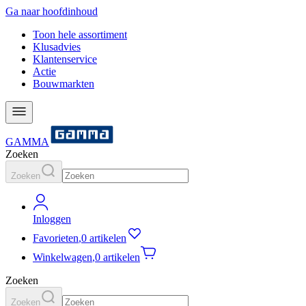
Ga naar hoofdinhoud
Toon hele assortiment
Klusadvies
Klantenservice
Actie
Bouwmarkten
GAMMA
Zoeken
Zoeken
Inloggen
Favorieten
,
0 artikelen
Winkelwagen
,
0 artikelen
Zoeken
Zoeken