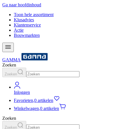
Ga naar hoofdinhoud
Toon hele assortiment
Klusadvies
Klantenservice
Actie
Bouwmarkten
GAMMA
Zoeken
Zoeken
Inloggen
Favorieten
,
0 artikelen
Winkelwagen
,
0 artikelen
Zoeken
Zoeken