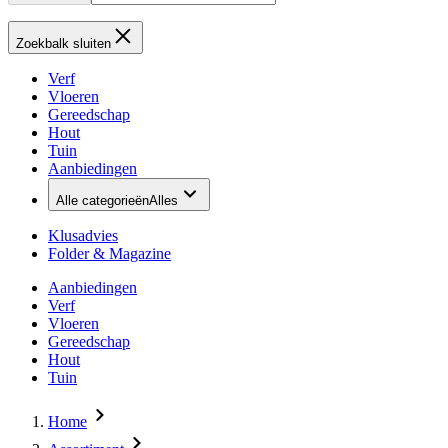
Zoekbalk sluiten
Verf
Vloeren
Gereedschap
Hout
Tuin
Aanbiedingen
Alle categorieën
Alles
Klusadvies
Folder & Magazine
Aanbiedingen
Verf
Vloeren
Gereedschap
Hout
Tuin
Home