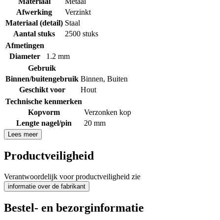
Materiaal
Metaal
Afwerking
Verzinkt
Materiaal (detail)
Staal
Aantal stuks
2500 stuks
Afmetingen
Diameter
1.2 mm
Gebruik
Binnen/buitengebruik
Binnen
,
Buiten
Geschikt voor
Hout
Technische kenmerken
Kopvorm
Verzonken kop
Lengte nagel/pin
20 mm
Lees meer
Productveiligheid
Verantwoordelijk voor productveiligheid zie
informatie over de fabrikant
Bestel- en bezorginformatie