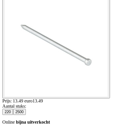
Prijs: 13.49 euro
13
.
49
Aantal stuks
:
220
2500
Online
bijna uitverkocht