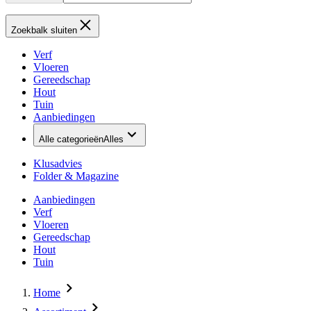
Zoekbalk sluiten
Verf
Vloeren
Gereedschap
Hout
Tuin
Aanbiedingen
Alle categorieën
Alles
Klusadvies
Folder & Magazine
Aanbiedingen
Verf
Vloeren
Gereedschap
Hout
Tuin
Home