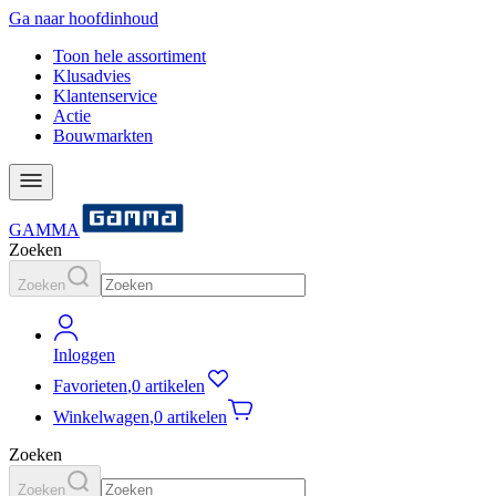
Ga naar hoofdinhoud
Toon hele assortiment
Klusadvies
Klantenservice
Actie
Bouwmarkten
GAMMA
Zoeken
Zoeken
Inloggen
Favorieten
,
0 artikelen
Winkelwagen
,
0 artikelen
Zoeken
Zoeken