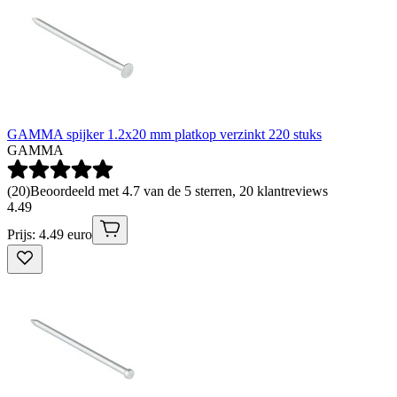
GAMMA spijker 1.2x20 mm platkop verzinkt 220 stuks
GAMMA
(
20
)
Beoordeeld met 4.7 van de 5 sterren, 20 klantreviews
4
.
49
Prijs: 4.49 euro