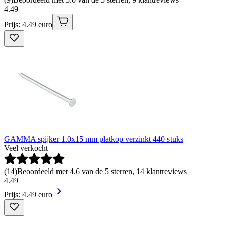
4
.
49
Prijs: 4.49 euro
GAMMA spijker 1.0x15 mm platkop verzinkt 440 stuks
Veel verkocht
(
14
)
Beoordeeld met 4.6 van de 5 sterren, 14 klantreviews
4
.
49
Prijs: 4.49 euro