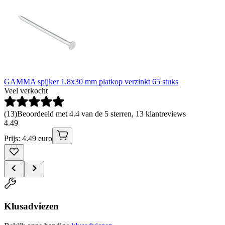
GAMMA spijker 1.8x30 mm platkop verzinkt 65 stuks
Veel verkocht
(
13
)
Beoordeeld met 4.4 van de 5 sterren, 13 klantreviews
4
.
49
Prijs: 4.49 euro
Klusadviezen