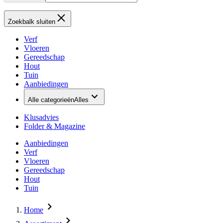
Zoekbalk sluiten
Verf
Vloeren
Gereedschap
Hout
Tuin
Aanbiedingen
Alle categorieën
Alles
Klusadvies
Folder & Magazine
Aanbiedingen
Verf
Vloeren
Gereedschap
Hout
Tuin
Home