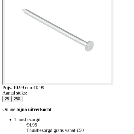
Prijs: 10.99 euro
10
.
99
Aantal stuks
:
25
250
Online
bijna uitverkocht
Thuisbezorgd
€4.95
Thuisbezorgd gratis vanaf €50