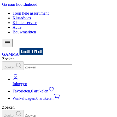
Ga naar hoofdinhoud
Toon hele assortiment
Klusadvies
Klantenservice
Actie
Bouwmarkten
GAMMA
Zoeken
Zoeken
Inloggen
Favorieten
,
0 artikelen
Winkelwagen
,
0 artikelen
Zoeken
Zoeken