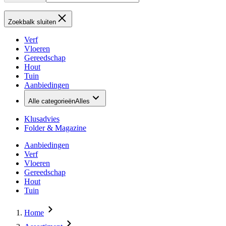
Zoekbalk sluiten
Verf
Vloeren
Gereedschap
Hout
Tuin
Aanbiedingen
Alle categorieën
Alles
Klusadvies
Folder & Magazine
Aanbiedingen
Verf
Vloeren
Gereedschap
Hout
Tuin
Home