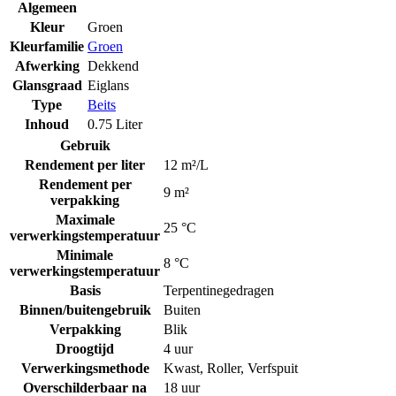
Algemeen
Kleur
Groen
Kleurfamilie
Groen
Afwerking
Dekkend
Glansgraad
Eiglans
Type
Beits
Inhoud
0.75 Liter
Gebruik
Rendement per liter
12 m²/L
Rendement per
9 m²
verpakking
Maximale
25 °C
verwerkingstemperatuur
Minimale
8 °C
verwerkingstemperatuur
Basis
Terpentinegedragen
Binnen/buitengebruik
Buiten
Verpakking
Blik
Droogtijd
4 uur
Verwerkingsmethode
Kwast
,
Roller
,
Verfspuit
Overschilderbaar na
18 uur