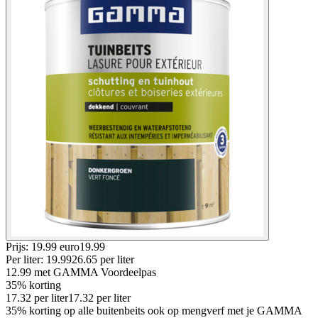
Prijs: 19.99 euro
19
.
99
Per
liter
:
19.99
26.65
per
liter
12.99
met GAMMA Voordeelpas
35% korting
17.32
per
liter
17.32
per
liter
35% korting op alle buitenbeits ook op mengverf met je GAMMA