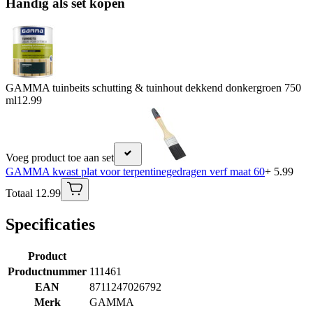
Handig als set kopen
GAMMA tuinbeits schutting & tuinhout dekkend donkergroen 750
ml
12.99
Voeg product toe aan set
GAMMA kwast plat voor terpentinegedragen verf maat 60
+ 5.99
Totaal 12.99
Specificaties
Product
Productnummer
111461
EAN
8711247026792
Merk
GAMMA