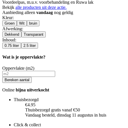
Voordeelpas, m.u.v. voorbehandeling en Ruwa lak
Bekijk
alle producten uit deze actie.
Aanbieding alleen
vandaag
nog geldig
Kleur
:
Groen
Wit
bruin
Afwerking
:
Dekkend
Transparant
Inhoud
:
0.75 liter
2.5 liter
Wat is je oppervlakte?
Oppervlakte (m2)
Bereken aantal
Online
bijna uitverkocht
Thuisbezorgd
€4.95
Thuisbezorgd gratis vanaf €50
Vandaag besteld, dinsdag 11 augustus in huis
Click & collect