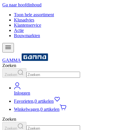
Ga naar hoofdinhoud
Toon hele assortiment
Klusadvies
Klantenservice
Actie
Bouwmarkten
GAMMA
Zoeken
Zoeken
Inloggen
Favorieten
,
0 artikelen
Winkelwagen
,
0 artikelen
Zoeken
Zoeken