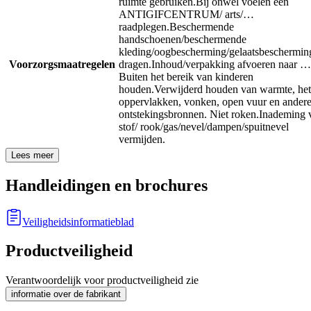
ruimte gebruiken.
Bij onwel voelen een
ANTIGIFCENTRUM/ arts/…
raadplegen.
Beschermende
handschoenen/beschermende
kleding/oogbescherming/gelaatsbeschermin
Voorzorgsmaatregelen
dragen.
Inhoud/verpakking afvoeren naar …
Buiten het bereik van kinderen
houden.
Verwijderd houden van warmte, he
oppervlakken, vonken, open vuur en ander
ontstekingsbronnen. Niet roken.
Inademing 
stof/ rook/gas/nevel/dampen/spuitnevel
vermijden.
Lees meer
Handleidingen en brochures
Veiligheidsinformatieblad
Productveiligheid
Verantwoordelijk voor productveiligheid zie
informatie over de fabrikant