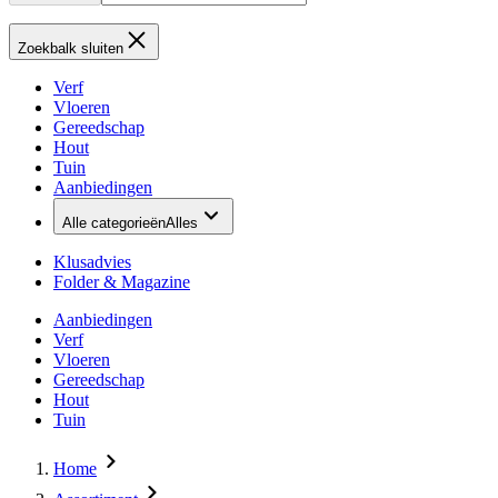
Zoekbalk sluiten
Verf
Vloeren
Gereedschap
Hout
Tuin
Aanbiedingen
Alle categorieën
Alles
Klusadvies
Folder & Magazine
Aanbiedingen
Verf
Vloeren
Gereedschap
Hout
Tuin
Home