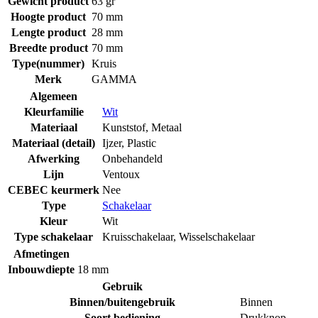
Gewicht product
63 gr
Hoogte product
70 mm
Lengte product
28 mm
Breedte product
70 mm
Type(nummer)
Kruis
Merk
GAMMA
Algemeen
Kleurfamilie
Wit
Materiaal
Kunststof
,
Metaal
Materiaal (detail)
Ijzer
,
Plastic
Afwerking
Onbehandeld
Lijn
Ventoux
CEBEC keurmerk
Nee
Type
Schakelaar
Kleur
Wit
Type schakelaar
Kruisschakelaar
,
Wisselschakelaar
Afmetingen
Inbouwdiepte
18 mm
Gebruik
Binnen/buitengebruik
Binnen
Soort bediening
Drukknop