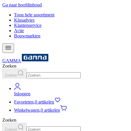
Ga naar hoofdinhoud
Toon hele assortiment
Klusadvies
Klantenservice
Actie
Bouwmarkten
GAMMA
Zoeken
Zoeken
Inloggen
Favorieten
,
0 artikelen
Winkelwagen
,
0 artikelen
Zoeken
Zoeken