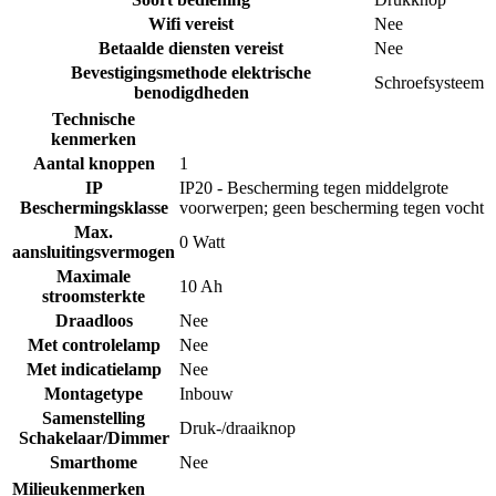
Wifi vereist
Nee
Betaalde diensten vereist
Nee
Bevestigingsmethode elektrische
Schroefsysteem
benodigdheden
Technische
kenmerken
Aantal knoppen
1
IP
IP20 - Bescherming tegen middelgrote
Beschermingsklasse
voorwerpen; geen bescherming tegen vocht
Max.
0 Watt
aansluitingsvermogen
Maximale
10 Ah
stroomsterkte
Draadloos
Nee
Met controlelamp
Nee
Met indicatielamp
Nee
Montagetype
Inbouw
Samenstelling
Druk-/draaiknop
Schakelaar/Dimmer
Smarthome
Nee
Milieukenmerken