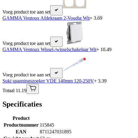
Voeg product toe aan set
GAMMA Ventoux Afdekraam 2-Voudig Wit
+ 3.69
Voeg product toe aan set
GAMMA Ventoux Wissel-/wisselschakelaar Wit
+ 10.49
Voeg product toe aan set
Suki spanningszoeker VDE 140mm 120-250V
+ 3.39
Totaal 11.19
Specificaties
Product
Productnummer
115845
EAN
8711247031895