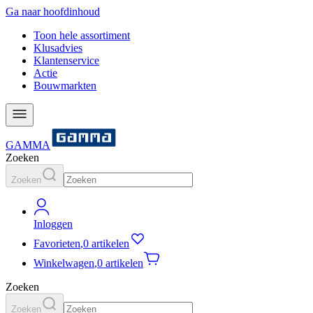
Ga naar hoofdinhoud
Toon hele assortiment
Klusadvies
Klantenservice
Actie
Bouwmarkten
GAMMA
Zoeken
Zoeken
Inloggen
Favorieten
,
0 artikelen
Winkelwagen
,
0 artikelen
Zoeken
Zoeken