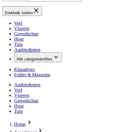
Zoekbalk sluiten
Verf
Vloeren
Gereedschap
Hout
Tuin
Aanbiedingen
Alle categorieën
Alles
Klusadvies
Folder & Magazine
Aanbiedingen
Verf
Vloeren
Gereedschap
Hout
Tuin
Home