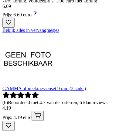
70% korting, voordeelprijs: 1.00 euro met korting
6
.
69
Prijs: 6.69 euro
Bekijk alles in vervangmesjes
GAMMA afbreekmessenset 9 mm (2 stuks)
(
6
)
Beoordeeld met 4.7 van de 5 sterren, 6 klantreviews
4
.
19
Prijs: 4.19 euro