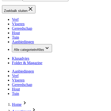
Zoekbalk sluiten
Verf
Vloeren
Gereedschap
Hout
Tuin
Aanbiedingen
Alle categorieën
Alles
Klusadvies
Folder & Magazine
Aanbiedingen
Verf
Vloeren
Gereedschap
Hout
Tuin
Home