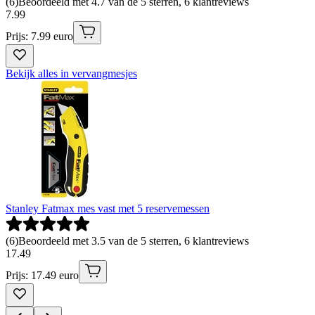
(
6
)
Beoordeeld met 4.7 van de 5 sterren, 6 klantreviews
7
.
99
Prijs: 7.99 euro
Bekijk alles in vervangmesjes
Stanley Fatmax mes vast met 5 reservemessen
(
6
)
Beoordeeld met 3.5 van de 5 sterren, 6 klantreviews
17
.
49
Prijs: 17.49 euro