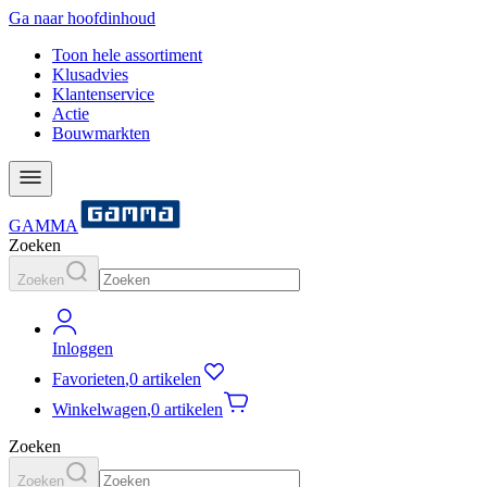
Ga naar hoofdinhoud
Toon hele assortiment
Klusadvies
Klantenservice
Actie
Bouwmarkten
GAMMA
Zoeken
Zoeken
Inloggen
Favorieten
,
0 artikelen
Winkelwagen
,
0 artikelen
Zoeken
Zoeken