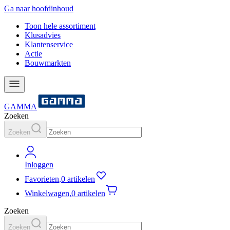
Ga naar hoofdinhoud
Toon hele assortiment
Klusadvies
Klantenservice
Actie
Bouwmarkten
GAMMA
Zoeken
Zoeken
Inloggen
Favorieten
,
0 artikelen
Winkelwagen
,
0 artikelen
Zoeken
Zoeken