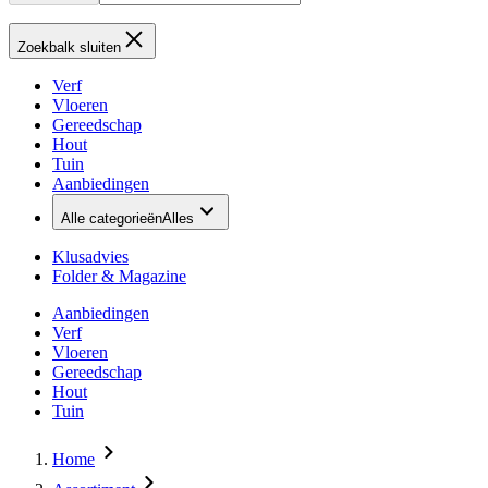
Zoekbalk sluiten
Verf
Vloeren
Gereedschap
Hout
Tuin
Aanbiedingen
Alle categorieën
Alles
Klusadvies
Folder & Magazine
Aanbiedingen
Verf
Vloeren
Gereedschap
Hout
Tuin
Home