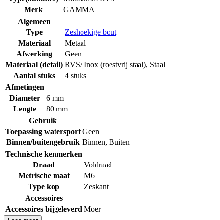
Merk
GAMMA
Algemeen
Type
Zeshoekige bout
Materiaal
Metaal
Afwerking
Geen
Materiaal (detail)
RVS/ Inox (roestvrij staal)
,
Staal
Aantal stuks
4 stuks
Afmetingen
Diameter
6 mm
Lengte
80 mm
Gebruik
Toepassing watersport
Geen
Binnen/buitengebruik
Binnen
,
Buiten
Technische kenmerken
Draad
Voldraad
Metrische maat
M6
Type kop
Zeskant
Accessoires
Accessoires bijgeleverd
Moer