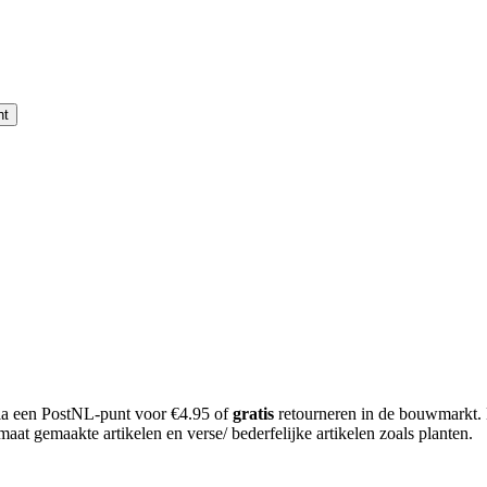
nt
 via een PostNL-punt voor €4.95 of
gratis
retourneren in de bouwmarkt.
aat gemaakte artikelen en verse/ bederfelijke artikelen zoals planten.