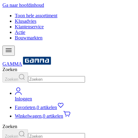
Ga naar hoofdinhoud
Toon hele assortiment
Klusadvies
Klantenservice
Actie
Bouwmarkten
GAMMA
Zoeken
Zoeken
Inloggen
Favorieten
,
0 artikelen
Winkelwagen
,
0 artikelen
Zoeken
Zoeken