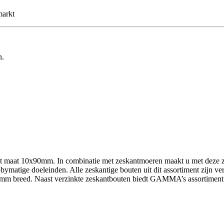
markt
n.
 maat 10x90mm. In combinatie met zeskantmoeren maakt u met deze ze
ymatige doeleinden. Alle zeskantige bouten uit dit assortiment zijn ver
0mm breed. Naast verzinkte zeskantbouten biedt GAMMA’s assortiment 