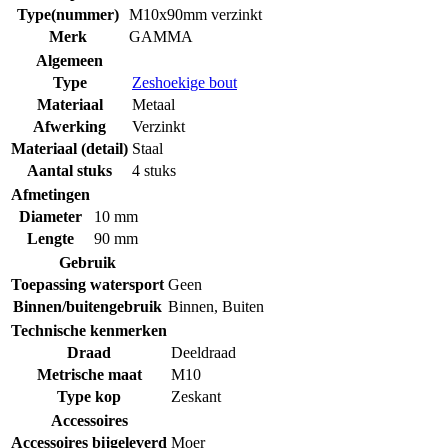
Type(nummer)
M10x90mm verzinkt
Merk
GAMMA
Algemeen
Type
Zeshoekige bout
Materiaal
Metaal
Afwerking
Verzinkt
Materiaal (detail)
Staal
Aantal stuks
4 stuks
Afmetingen
Diameter
10 mm
Lengte
90 mm
Gebruik
Toepassing watersport
Geen
Binnen/buitengebruik
Binnen
,
Buiten
Technische kenmerken
Draad
Deeldraad
Metrische maat
M10
Type kop
Zeskant
Accessoires
Accessoires bijgeleverd
Moer