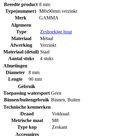
Breedte product
8 mm
Type(nummer)
M8x90mm verzinkt
Merk
GAMMA
Algemeen
Type
Zeshoekige bout
Materiaal
Metaal
Afwerking
Verzinkt
Materiaal (detail)
Staal
Aantal stuks
4 stuks
Afmetingen
Diameter
8 mm
Lengte
90 mm
Gebruik
Toepassing watersport
Geen
Binnen/buitengebruik
Binnen
,
Buiten
Technische kenmerken
Draad
Voldraad
Metrische maat
M8
Type kop
Zeskant
Accessoires