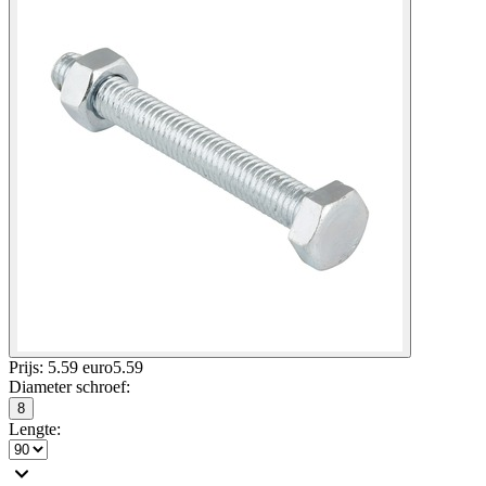
Prijs: 5.59 euro
5
.
59
Diameter schroef
:
8
Lengte
: