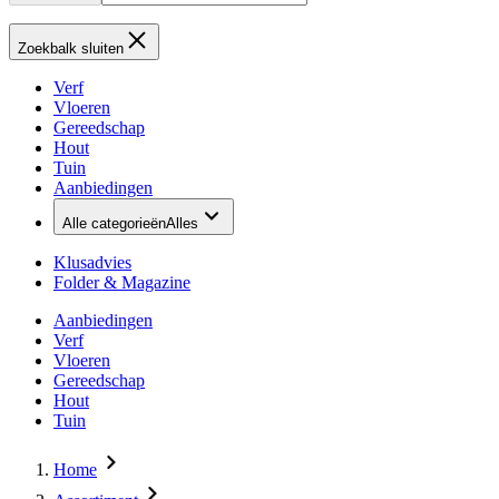
Zoekbalk sluiten
Verf
Vloeren
Gereedschap
Hout
Tuin
Aanbiedingen
Alle categorieën
Alles
Klusadvies
Folder & Magazine
Aanbiedingen
Verf
Vloeren
Gereedschap
Hout
Tuin
Home