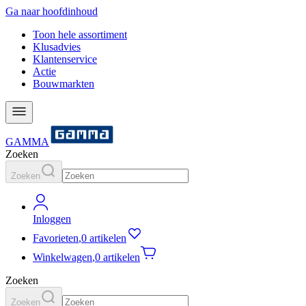
Ga naar hoofdinhoud
Toon hele assortiment
Klusadvies
Klantenservice
Actie
Bouwmarkten
GAMMA
Zoeken
Zoeken
Inloggen
Favorieten
,
0 artikelen
Winkelwagen
,
0 artikelen
Zoeken
Zoeken