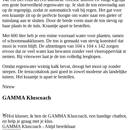
een grote hoeveelheid regenwater op. Je sluit de ton eenvoudig aan
op de regenpijp, zodat ze automatisch vult bij regen. Het gat voor
een kraantje zit op de perfecte hoogte om water naar een gieter of
tuinslang aan te sluiten. Door de brede vorm staat de ton stevig op
haar plaats in de tuin. Kraantje apart te bestellen.
Met 600 liter heb je een ruime voorraad water voor planten, ramen
of schoonmaakklussen. De ton is gemaakt van stevig kunststof dat
mooi in vorm blijft. De afmetingen van 104 x 104 x 142 zorgen
ervoor dat ze veel water kan bewaren zonder veel vloeroppervlak te
nemen. Bij vriesweer laat je de ton volledig leeglopen.
Omdat regenwater weinig kalk bevat, droogt het mooi op zonder
strepen. De terracottalook past goed in zowel moderne als landelijke
tuinen. Het kraantje is apart te bestellen.
Nieuw
GAMMA Kluscoach
👋
Hoi klusser, ik ben de GAMMA Kluscoach, een handige chatbot,
en help je graag met je klus.
GAMMA Kluscoach - Altijd bereikbaar