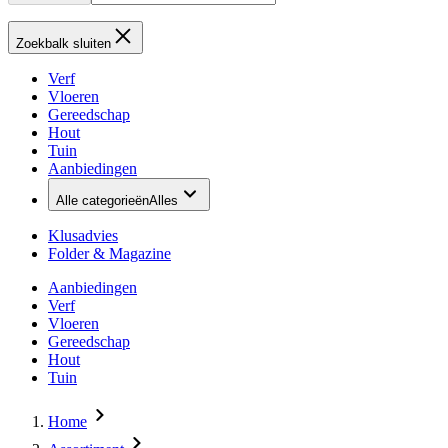
Zoekbalk sluiten
Verf
Vloeren
Gereedschap
Hout
Tuin
Aanbiedingen
Alle categorieën
Alles
Klusadvies
Folder & Magazine
Aanbiedingen
Verf
Vloeren
Gereedschap
Hout
Tuin
Home