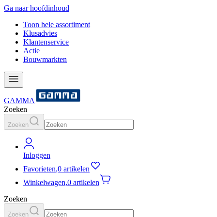
Ga naar hoofdinhoud
Toon hele assortiment
Klusadvies
Klantenservice
Actie
Bouwmarkten
GAMMA
Zoeken
Zoeken
Inloggen
Favorieten
,
0 artikelen
Winkelwagen
,
0 artikelen
Zoeken
Zoeken