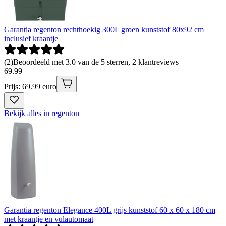
Garantia regenton rechthoekig 300L groen kunststof 80x92 cm
inclusief kraantje
(
2
)
Beoordeeld met 3.0 van de 5 sterren, 2 klantreviews
69
.
99
Prijs: 69.99 euro
Bekijk alles in regenton
Garantia regenton Elegance 400L grijs kunststof 60 x 60 x 180 cm
met kraantje en vulautomaat