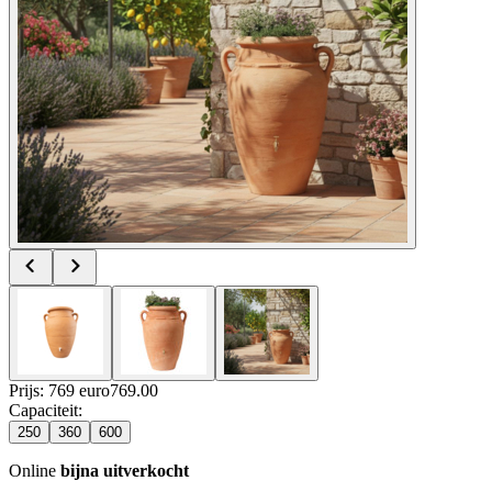
Prijs: 769 euro
769
.
00
Capaciteit
:
250
360
600
Online
bijna uitverkocht