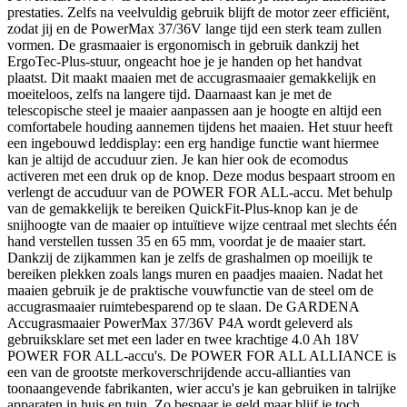
prestaties. Zelfs na veelvuldig gebruik blijft de motor zeer efficiënt,
zodat jij en de PowerMax 37/36V lange tijd een sterk team zullen
vormen. De grasmaaier is ergonomisch in gebruik dankzij het
ErgoTec-Plus-stuur, ongeacht hoe je je handen op het handvat
plaatst. Dit maakt maaien met de accugrasmaaier gemakkelijk en
moeiteloos, zelfs na langere tijd. Daarnaast kan je met de
telescopische steel je maaier aanpassen aan je hoogte en altijd een
comfortabele houding aannemen tijdens het maaien. Het stuur heeft
een ingebouwd leddisplay: een erg handige functie want hiermee
kan je altijd de accuduur zien. Je kan hier ook de ecomodus
activeren met een druk op de knop. Deze modus bespaart stroom en
verlengt de accuduur van de POWER FOR ALL-accu. Met behulp
van de gemakkelijk te bereiken QuickFit-Plus-knop kan je de
snijhoogte van de maaier op intuïtieve wijze centraal met slechts één
hand verstellen tussen 35 en 65 mm, voordat je de maaier start.
Dankzij de zijkammen kan je zelfs de grashalmen op moeilijk te
bereiken plekken zoals langs muren en paadjes maaien. Nadat het
maaien gebruik je de praktische vouwfunctie van de steel om de
accugrasmaaier ruimtebesparend op te slaan. De GARDENA
Accugrasmaaier PowerMax 37/36V P4A wordt geleverd als
gebruiksklare set met een lader en twee krachtige 4.0 Ah 18V
POWER FOR ALL-accu's. De POWER FOR ALL ALLIANCE is
een van de grootste merkoverschrijdende accu-allianties van
toonaangevende fabrikanten, wier accu's je kan gebruiken in talrijke
apparaten in huis en tuin. Zo bespaar je geld maar blijf je toch