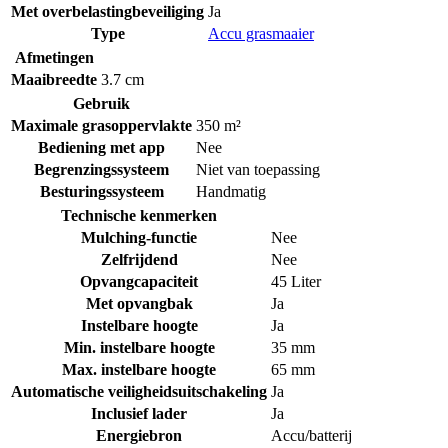
Met overbelastingbeveiliging
Ja
Type
Accu grasmaaier
Afmetingen
Maaibreedte
3.7 cm
Gebruik
Maximale grasoppervlakte
350 m²
Bediening met app
Nee
Begrenzingssysteem
Niet van toepassing
Besturingssysteem
Handmatig
Technische kenmerken
Mulching-functie
Nee
Zelfrijdend
Nee
Opvangcapaciteit
45 Liter
Met opvangbak
Ja
Instelbare hoogte
Ja
Min. instelbare hoogte
35 mm
Max. instelbare hoogte
65 mm
Automatische veiligheidsuitschakeling
Ja
Inclusief lader
Ja
Energiebron
Accu/batterij