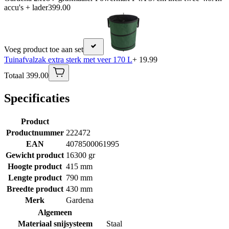
accu's + lader
399.00
Voeg product toe aan set
Tuinafvalzak extra sterk met veer 170 L
+ 19.99
Totaal 399.00
Specificaties
Product
Productnummer
222472
EAN
4078500061995
Gewicht product
16300 gr
Hoogte product
415 mm
Lengte product
790 mm
Breedte product
430 mm
Merk
Gardena
Algemeen
Materiaal snijsysteem
Staal