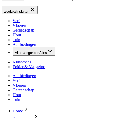
Zoekbalk sluiten
Verf
Vloeren
Gereedschap
Hout
Tuin
Aanbiedingen
Alle categorieën
Alles
Klusadvies
Folder & Magazine
Aanbiedingen
Verf
Vloeren
Gereedschap
Hout
Tuin
Home