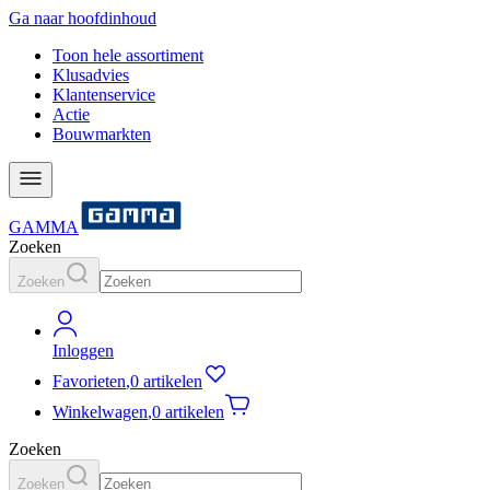
Ga naar hoofdinhoud
Toon hele assortiment
Klusadvies
Klantenservice
Actie
Bouwmarkten
GAMMA
Zoeken
Zoeken
Inloggen
Favorieten
,
0 artikelen
Winkelwagen
,
0 artikelen
Zoeken
Zoeken