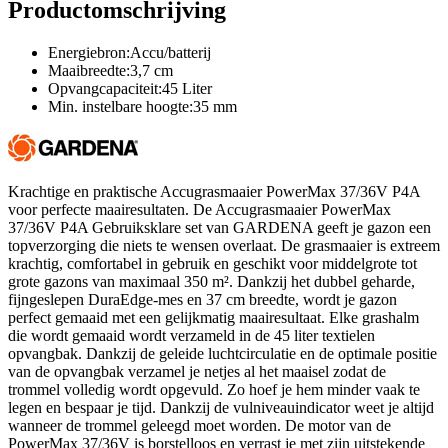
Productomschrijving
Energiebron:Accu/batterij
Maaibreedte:3,7 cm
Opvangcapaciteit:45 Liter
Min. instelbare hoogte:35 mm
Krachtige en praktische Accugrasmaaier PowerMax 37/36V P4A
voor perfecte maairesultaten. De Accugrasmaaier PowerMax
37/36V P4A Gebruiksklare set van GARDENA geeft je gazon een
topverzorging die niets te wensen overlaat. De grasmaaier is extreem
krachtig, comfortabel in gebruik en geschikt voor middelgrote tot
grote gazons van maximaal 350 m². Dankzij het dubbel geharde,
fijngeslepen DuraEdge-mes en 37 cm breedte, wordt je gazon
perfect gemaaid met een gelijkmatig maairesultaat. Elke grashalm
die wordt gemaaid wordt verzameld in de 45 liter textielen
opvangbak. Dankzij de geleide luchtcirculatie en de optimale positie
van de opvangbak verzamel je netjes al het maaisel zodat de
trommel volledig wordt opgevuld. Zo hoef je hem minder vaak te
legen en bespaar je tijd. Dankzij de vulniveauindicator weet je altijd
wanneer de trommel geleegd moet worden. De motor van de
PowerMax 37/36V is borstelloos en verrast je met zijn uitstekende