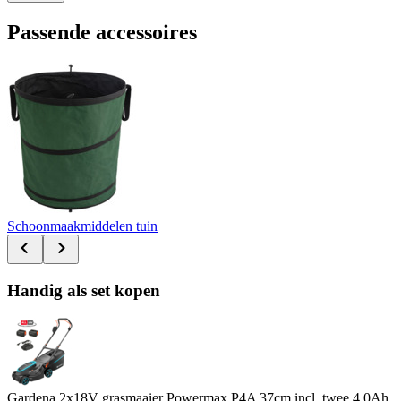
Passende accessoires
Schoonmaakmiddelen tuin
Handig als set kopen
Gardena 2x18V grasmaaier Powermax P4A 37cm incl. twee 4.0Ah