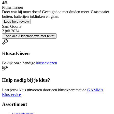
4
/5
Prima maaier
Doet wat hij moet doen! Geen gedoe met draden meer. Grasmaaier
buiten, batterijen inklinken en gaan.
Lees hele review
Sam Gooris
2 juli 2024
Toon alle 3 klantreviews met tekst
Klusadviezen
Bekijk onze handige
klusadviezen
Hulp nodig bij je klus?
Laat jouw klus uitvoeren door een klusexpert met de
GAMMA
Klusservice
Assortiment