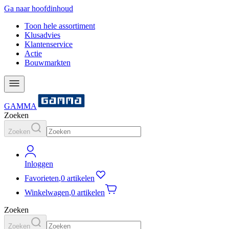
Ga naar hoofdinhoud
Toon hele assortiment
Klusadvies
Klantenservice
Actie
Bouwmarkten
GAMMA
Zoeken
Zoeken
Inloggen
Favorieten
,
0 artikelen
Winkelwagen
,
0 artikelen
Zoeken
Zoeken