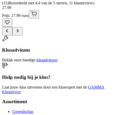
(
11
)
Beoordeeld met 4.4 van de 5 sterren, 11 klantreviews
27
.
99
Prijs: 27.99 euro
Klusadviezen
Bekijk onze handige
klusadviezen
Hulp nodig bij je klus?
Laat jouw klus uitvoeren door een klusexpert met de
GAMMA
Klusservice
Assortiment
Gereedschap