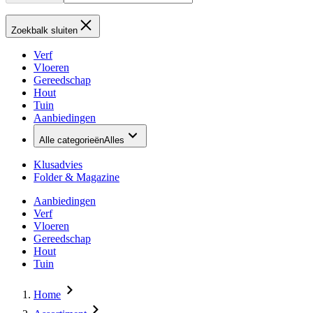
Zoekbalk sluiten
Verf
Vloeren
Gereedschap
Hout
Tuin
Aanbiedingen
Alle categorieën
Alles
Klusadvies
Folder & Magazine
Aanbiedingen
Verf
Vloeren
Gereedschap
Hout
Tuin
Home