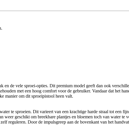
n.
tuk en de vele sproei-opties. Dit premium model geeft dan ook verschille
ng gehouden met een hoog comfort voor de gebruiker. Vandaar dat het ha
e manier om dit sproeipistool heen valt.
ater te sproeien. Dit varieert van een krachtige harde straal tot een fij
weer geschikt om breekbare plantjes en bloemen toch van water te voorz
e zelf reguleren. Door de impulsgreep aan de bovenkant van het handvat k