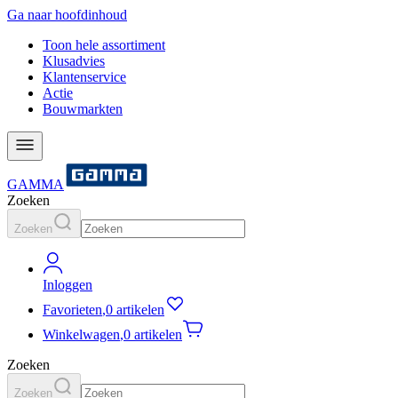
Ga naar hoofdinhoud
Toon hele assortiment
Klusadvies
Klantenservice
Actie
Bouwmarkten
GAMMA
Zoeken
Zoeken
Inloggen
Favorieten
,
0 artikelen
Winkelwagen
,
0 artikelen
Zoeken
Zoeken