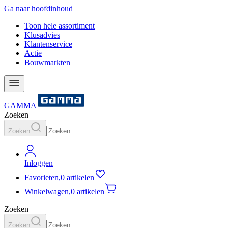
Ga naar hoofdinhoud
Toon hele assortiment
Klusadvies
Klantenservice
Actie
Bouwmarkten
GAMMA
Zoeken
Zoeken
Inloggen
Favorieten
,
0 artikelen
Winkelwagen
,
0 artikelen
Zoeken
Zoeken