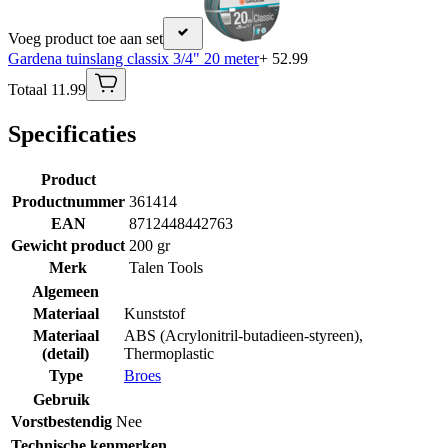
Voeg product toe aan set
Gardena tuinslang classix 3/4" 20 meter
+ 52.99
Totaal 11.99
Specificaties
Product
Productnummer
361414
EAN
8712448442763
Gewicht product
200 gr
Merk
Talen Tools
Algemeen
Materiaal
Kunststof
Materiaal
ABS (Acrylonitril-butadieen-styreen)
,
(detail)
Thermoplastic
Type
Broes
Gebruik
Vorstbestendig
Nee
Technische kenmerken