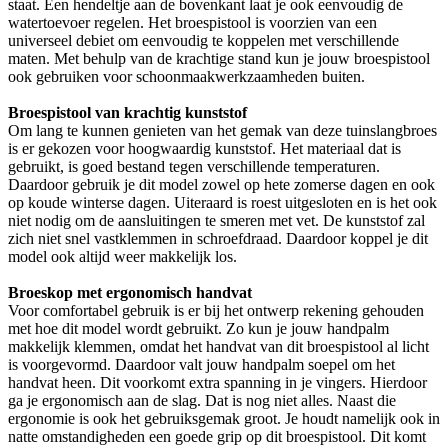
staat. Een hendeltje aan de bovenkant laat je ook eenvoudig de
watertoevoer regelen. Het broespistool is voorzien van een
universeel debiet om eenvoudig te koppelen met verschillende
maten. Met behulp van de krachtige stand kun je jouw broespistool
ook gebruiken voor schoonmaakwerkzaamheden buiten.
Broespistool van krachtig kunststof
Om lang te kunnen genieten van het gemak van deze tuinslangbroes
is er gekozen voor hoogwaardig kunststof. Het materiaal dat is
gebruikt, is goed bestand tegen verschillende temperaturen.
Daardoor gebruik je dit model zowel op hete zomerse dagen en ook
op koude winterse dagen. Uiteraard is roest uitgesloten en is het ook
niet nodig om de aansluitingen te smeren met vet. De kunststof zal
zich niet snel vastklemmen in schroefdraad. Daardoor koppel je dit
model ook altijd weer makkelijk los.
Broeskop met ergonomisch handvat
Voor comfortabel gebruik is er bij het ontwerp rekening gehouden
met hoe dit model wordt gebruikt. Zo kun je jouw handpalm
makkelijk klemmen, omdat het handvat van dit broespistool al licht
is voorgevormd. Daardoor valt jouw handpalm soepel om het
handvat heen. Dit voorkomt extra spanning in je vingers. Hierdoor
ga je ergonomisch aan de slag. Dat is nog niet alles. Naast die
ergonomie is ook het gebruiksgemak groot. Je houdt namelijk ook in
natte omstandigheden een goede grip op dit broespistool. Dit komt