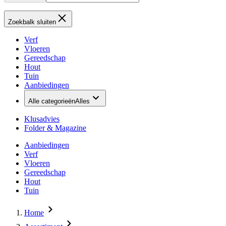
Zoekbalk sluiten
Verf
Vloeren
Gereedschap
Hout
Tuin
Aanbiedingen
Alle categorieën
Alles
Klusadvies
Folder & Magazine
Aanbiedingen
Verf
Vloeren
Gereedschap
Hout
Tuin
Home