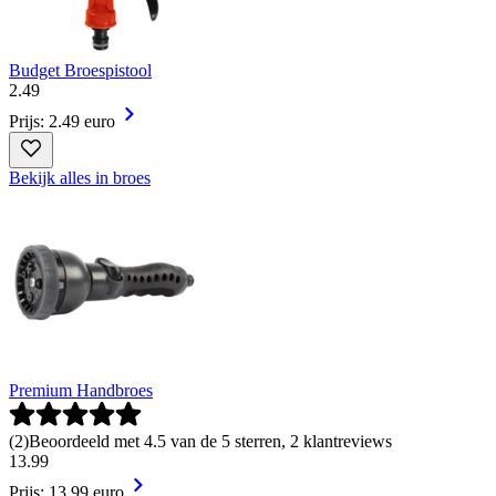
Budget Broespistool
2
.
49
Prijs: 2.49 euro
Bekijk alles in broes
Premium Handbroes
(
2
)
Beoordeeld met 4.5 van de 5 sterren, 2 klantreviews
13
.
99
Prijs: 13.99 euro