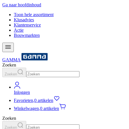
Ga naar hoofdinhoud
Toon hele assortiment
Klusadvies
Klantenservice
Actie
Bouwmarkten
GAMMA
Zoeken
Zoeken
Inloggen
Favorieten
,
0 artikelen
Winkelwagen
,
0 artikelen
Zoeken
Zoeken