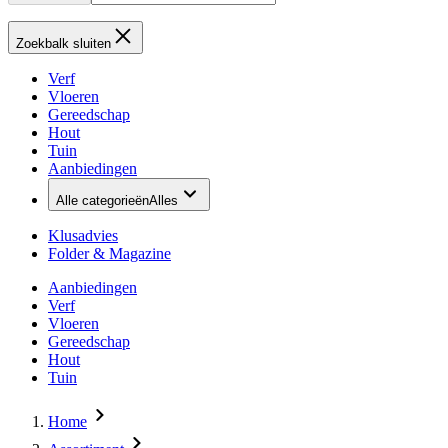
Zoekbalk sluiten
Verf
Vloeren
Gereedschap
Hout
Tuin
Aanbiedingen
Alle categorieën
Alles
Klusadvies
Folder & Magazine
Aanbiedingen
Verf
Vloeren
Gereedschap
Hout
Tuin
Home