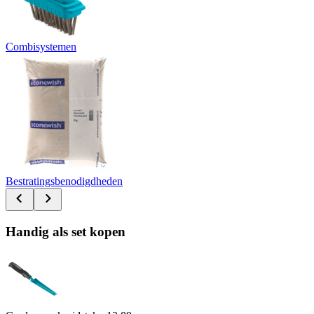
Combisystemen
Bestratingsbenodigdheden
Handig als set kopen