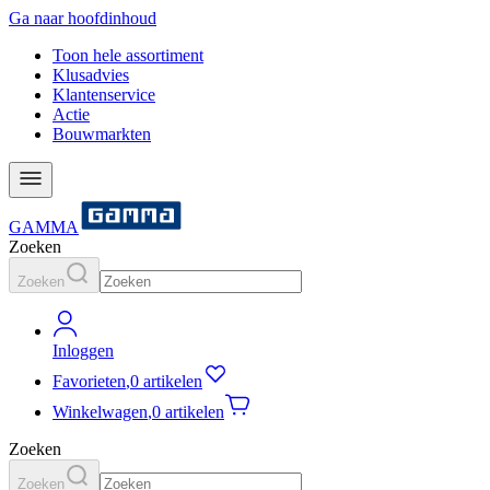
Ga naar hoofdinhoud
Toon hele assortiment
Klusadvies
Klantenservice
Actie
Bouwmarkten
GAMMA
Zoeken
Zoeken
Inloggen
Favorieten
,
0 artikelen
Winkelwagen
,
0 artikelen
Zoeken
Zoeken