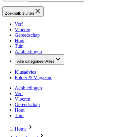
Zoekbalk sluiten
Verf
Vloeren
Gereedschap
Hout
Tuin
Aanbiedingen
Alle categorieën
Alles
Klusadvies
Folder & Magazine
Aanbiedingen
Verf
Vloeren
Gereedschap
Hout
Tuin
Home