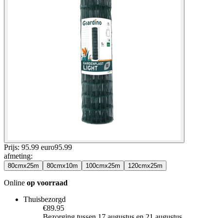
Prijs: 95.99 euro
95
.
99
afmeting
:
80cmx25m
80cmx10m
100cmx25m
120cmx25m
Online
op voorraad
Thuisbezorgd
€89.95
Bezorging tussen 17 augustus en 21 augustus