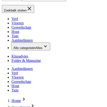
Zoekbalk sluiten
Verf
Vloeren
Gereedschap
Hout
Tuin
Aanbiedingen
Alle categorieën
Alles
Klusadvies
Folder & Magazine
Aanbiedingen
Verf
Vloeren
Gereedschap
Hout
Tuin
Home