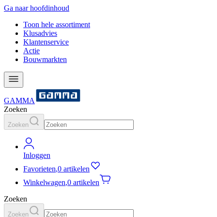
Ga naar hoofdinhoud
Toon hele assortiment
Klusadvies
Klantenservice
Actie
Bouwmarkten
GAMMA
Zoeken
Zoeken
Inloggen
Favorieten
,
0 artikelen
Winkelwagen
,
0 artikelen
Zoeken
Zoeken