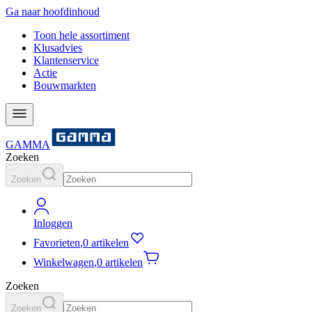
Ga naar hoofdinhoud
Toon hele assortiment
Klusadvies
Klantenservice
Actie
Bouwmarkten
GAMMA
Zoeken
Zoeken
Inloggen
Favorieten
,
0 artikelen
Winkelwagen
,
0 artikelen
Zoeken
Zoeken