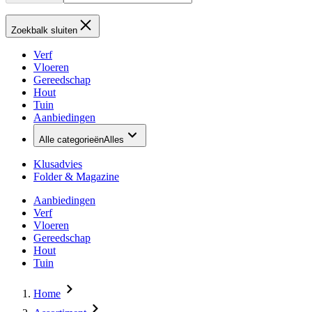
Zoekbalk sluiten
Verf
Vloeren
Gereedschap
Hout
Tuin
Aanbiedingen
Alle categorieën
Alles
Klusadvies
Folder & Magazine
Aanbiedingen
Verf
Vloeren
Gereedschap
Hout
Tuin
Home