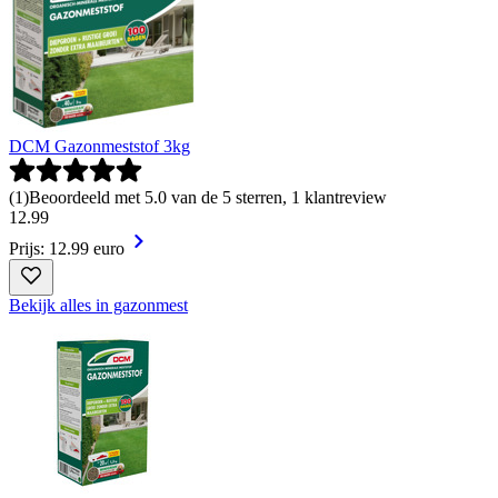
DCM Gazonmeststof 3kg
(
1
)
Beoordeeld met 5.0 van de 5 sterren, 1 klantreview
12
.
99
Prijs: 12.99 euro
Bekijk alles in gazonmest