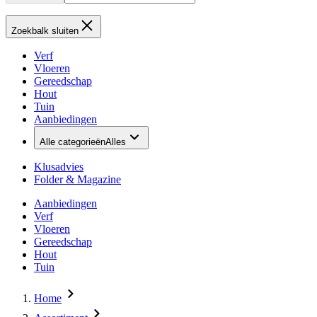
Zoekbalk sluiten
Verf
Vloeren
Gereedschap
Hout
Tuin
Aanbiedingen
Alle categorieën
Alles
Klusadvies
Folder & Magazine
Aanbiedingen
Verf
Vloeren
Gereedschap
Hout
Tuin
Home