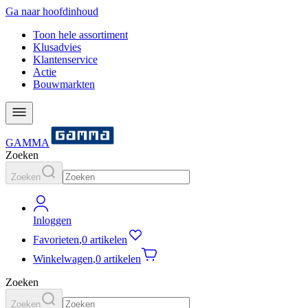
Ga naar hoofdinhoud
Toon hele assortiment
Klusadvies
Klantenservice
Actie
Bouwmarkten
GAMMA
Zoeken
Zoeken
Inloggen
Favorieten
,
0 artikelen
Winkelwagen
,
0 artikelen
Zoeken
Zoeken