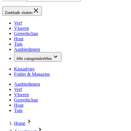
Zoekbalk sluiten
Verf
Vloeren
Gereedschap
Hout
Tuin
Aanbiedingen
Alle categorieën
Alles
Klusadvies
Folder & Magazine
Aanbiedingen
Verf
Vloeren
Gereedschap
Hout
Tuin
Home