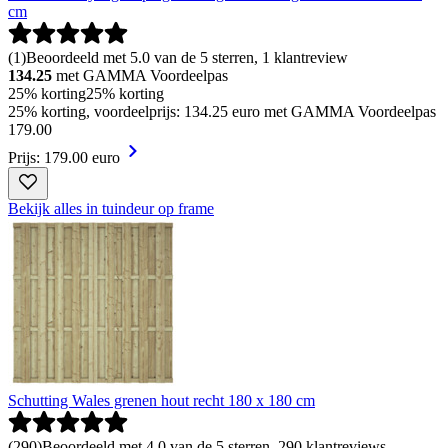
cm
(
1
)
Beoordeeld met 5.0 van de 5 sterren, 1 klantreview
134.25
met GAMMA Voordeelpas
25% korting
25% korting
25% korting, voordeelprijs: 134.25 euro met GAMMA Voordeelpas
179
.
00
Prijs: 179.00 euro
Bekijk alles in tuindeur op frame
Schutting Wales grenen hout recht 180 x 180 cm
(
290
)
Beoordeeld met 4.0 van de 5 sterren, 290 klantreviews