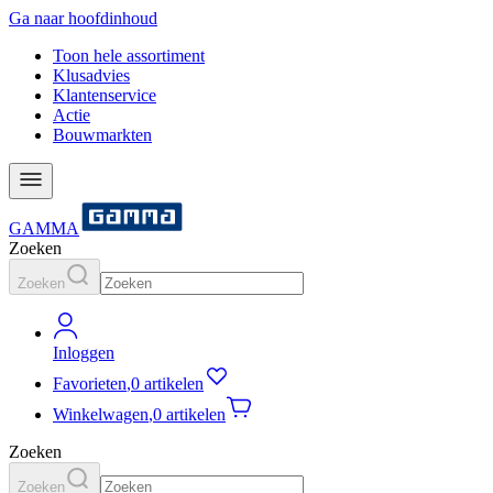
Ga naar hoofdinhoud
Toon hele assortiment
Klusadvies
Klantenservice
Actie
Bouwmarkten
GAMMA
Zoeken
Zoeken
Inloggen
Favorieten
,
0 artikelen
Winkelwagen
,
0 artikelen
Zoeken
Zoeken