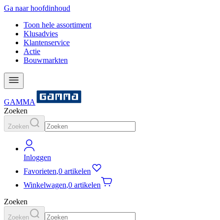
Ga naar hoofdinhoud
Toon hele assortiment
Klusadvies
Klantenservice
Actie
Bouwmarkten
GAMMA
Zoeken
Zoeken
Inloggen
Favorieten
,
0 artikelen
Winkelwagen
,
0 artikelen
Zoeken
Zoeken