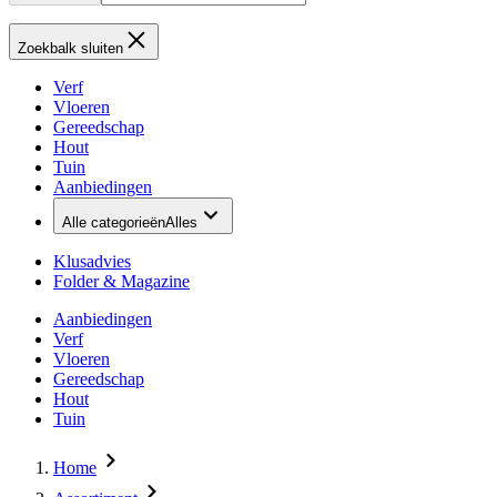
Zoekbalk sluiten
Verf
Vloeren
Gereedschap
Hout
Tuin
Aanbiedingen
Alle categorieën
Alles
Klusadvies
Folder & Magazine
Aanbiedingen
Verf
Vloeren
Gereedschap
Hout
Tuin
Home