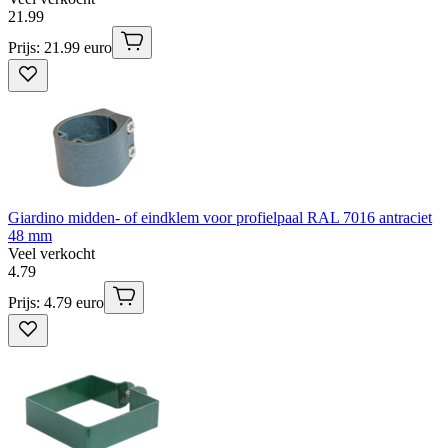
21
.
99
Prijs: 21.99 euro
Giardino midden- of eindklem voor profielpaal RAL 7016 antraciet
48 mm
Veel verkocht
4
.
79
Prijs: 4.79 euro