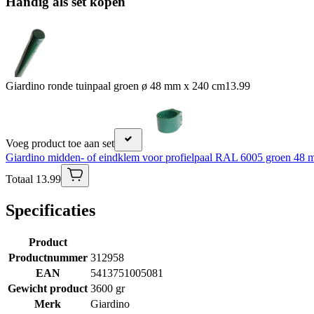
Handig als set kopen
Giardino ronde tuinpaal groen ø 48 mm x 240 cm
13.99
Voeg product toe aan set
Giardino midden- of eindklem voor profielpaal RAL 6005 groen 48
Totaal 13.99
Specificaties
Product
Productnummer
312958
EAN
5413751005081
Gewicht product
3600 gr
Merk
Giardino