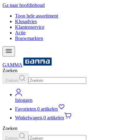
Ga naar hoofdinhoud
Toon hele assortiment
Klusadvies
Klantenservice
Actie
Bouwmarkten
GAMMA
Zoeken
Zoeken
Inloggen
Favorieten
,
0 artikelen
Winkelwagen
,
0 artikelen
Zoeken
Zoeken