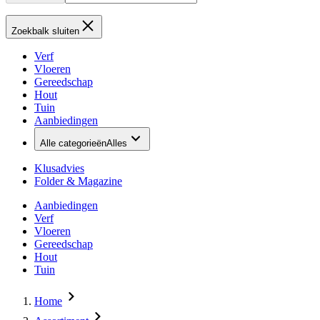
Zoekbalk sluiten
Verf
Vloeren
Gereedschap
Hout
Tuin
Aanbiedingen
Alle categorieën
Alles
Klusadvies
Folder & Magazine
Aanbiedingen
Verf
Vloeren
Gereedschap
Hout
Tuin
Home