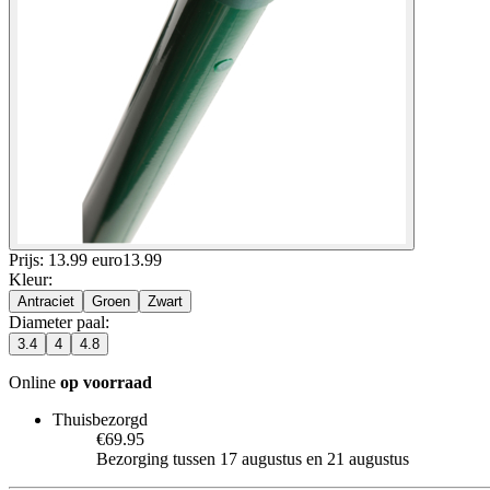
Prijs: 13.99 euro
13
.
99
Kleur
:
Antraciet
Groen
Zwart
Diameter paal
:
3.4
4
4.8
Online
op voorraad
Thuisbezorgd
€69.95
Bezorging tussen 17 augustus en 21 augustus