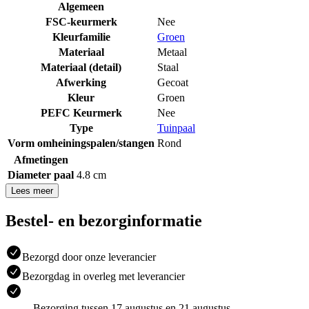
Algemeen
FSC-keurmerk
Nee
Kleurfamilie
Groen
Materiaal
Metaal
Materiaal (detail)
Staal
Afwerking
Gecoat
Kleur
Groen
PEFC Keurmerk
Nee
Type
Tuinpaal
Vorm omheiningspalen/stangen
Rond
Afmetingen
Diameter paal
4.8 cm
Lees meer
Bestel- en bezorginformatie
Bezorgd door onze leverancier
Bezorgdag in overleg met leverancier
Bezorging tussen 17 augustus en 21 augustus