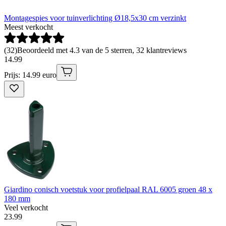
Montagespies voor tuinverlichting Ø18,5x30 cm verzinkt
Meest verkocht
(
32
)
Beoordeeld met 4.3 van de 5 sterren, 32 klantreviews
14
.
99
Prijs: 14.99 euro
Giardino conisch voetstuk voor profielpaal RAL 6005 groen 48 x
180 mm
Veel verkocht
23
.
99