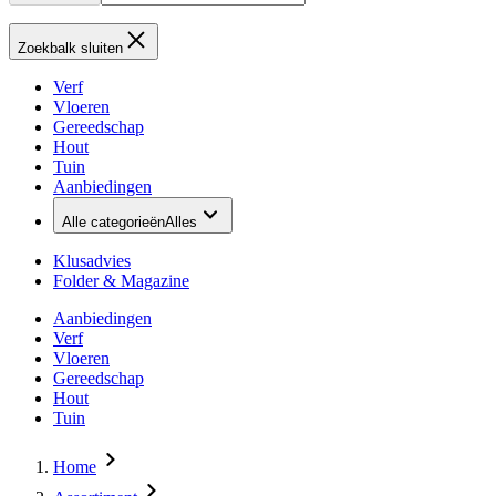
Zoekbalk sluiten
Verf
Vloeren
Gereedschap
Hout
Tuin
Aanbiedingen
Alle categorieën
Alles
Klusadvies
Folder & Magazine
Aanbiedingen
Verf
Vloeren
Gereedschap
Hout
Tuin
Home