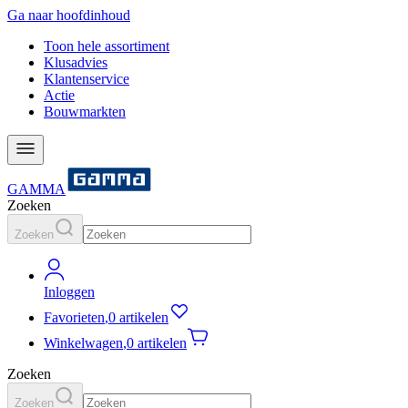
Ga naar hoofdinhoud
Toon hele assortiment
Klusadvies
Klantenservice
Actie
Bouwmarkten
GAMMA
Zoeken
Zoeken
Inloggen
Favorieten
,
0 artikelen
Winkelwagen
,
0 artikelen
Zoeken
Zoeken