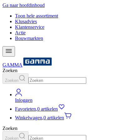
Ga naar hoofdinhoud
Toon hele assortiment
Klusadvies
Klantenservice
Actie
Bouwmarkten
GAMMA
Zoeken
Zoeken
Inloggen
Favorieten
,
0 artikelen
Winkelwagen
,
0 artikelen
Zoeken
Zoeken