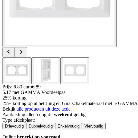
Prijs: 6.89 euro
6
.
89
5.17
met GAMMA Voordeelpas
25% korting
25% korting op al het Jung en Gira schakelmateriaal met je GAMMA
Bekijk
alle producten uit deze actie.
Aanbieding alleen nog dit
weekend
geldig
Type afdekplaat
:
Drievoudig
Dubbelvoudig
Enkelvoudig
Viervoudig
Online
beperkt op voorraad