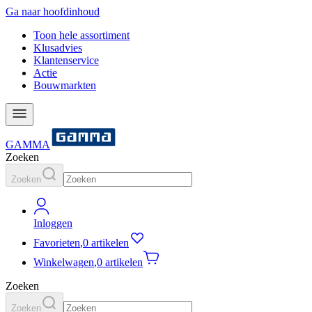
Ga naar hoofdinhoud
Toon hele assortiment
Klusadvies
Klantenservice
Actie
Bouwmarkten
GAMMA
Zoeken
Zoeken
Inloggen
Favorieten
,
0 artikelen
Winkelwagen
,
0 artikelen
Zoeken
Zoeken