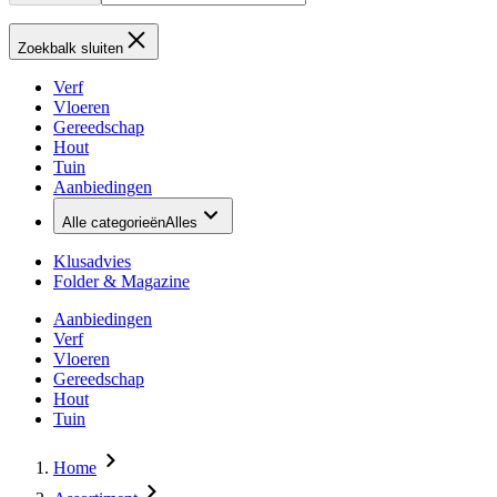
Zoekbalk sluiten
Verf
Vloeren
Gereedschap
Hout
Tuin
Aanbiedingen
Alle categorieën
Alles
Klusadvies
Folder & Magazine
Aanbiedingen
Verf
Vloeren
Gereedschap
Hout
Tuin
Home