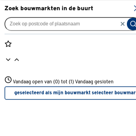
S
Zoek bouwmarkten in de buurt
Gordijnen
Gordijn Vlera 4955 white
0
klantreview
review
Rozenstraat 3
Vandaag open van {0} tot {1}
Vandaag gesloten
3772JH Amersfoort
+31 01234567
geselecteerd als mijn bouwmarkt
selecteer bouwmar
Meer over deze bouwmarkt