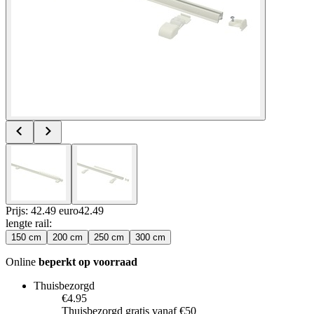
Prijs: 42.49 euro
42
.
49
lengte rail
:
150 cm
200 cm
250 cm
300 cm
Online
beperkt op voorraad
Thuisbezorgd
€4.95
Thuisbezorgd gratis vanaf €50