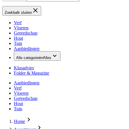
Zoekbalk sluiten
Verf
Vloeren
Gereedschap
Hout
Tuin
Aanbiedingen
Alle categorieën
Alles
Klusadvies
Folder & Magazine
Aanbiedingen
Verf
Vloeren
Gereedschap
Hout
Tuin
Home