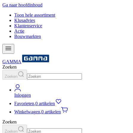
Ga naar hoofdinhoud
Toon hele assortiment
Klusadvies
Klantenservice
Actie
Bouwmarkten
GAMMA
Zoeken
Zoeken
Inloggen
Favorieten
,
0 artikelen
Winkelwagen
,
0 artikelen
Zoeken
Zoeken