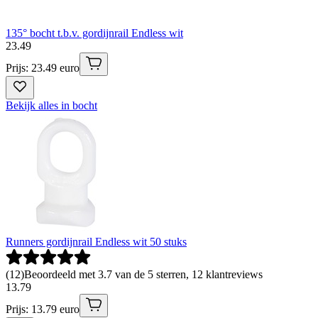
135° bocht t.b.v. gordijnrail Endless wit
23
.
49
Prijs: 23.49 euro
Bekijk alles in bocht
Runners gordijnrail Endless wit 50 stuks
(
12
)
Beoordeeld met 3.7 van de 5 sterren, 12 klantreviews
13
.
79
Prijs: 13.79 euro