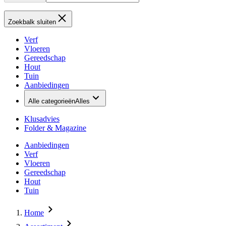
Zoekbalk sluiten
Verf
Vloeren
Gereedschap
Hout
Tuin
Aanbiedingen
Alle categorieën
Alles
Klusadvies
Folder & Magazine
Aanbiedingen
Verf
Vloeren
Gereedschap
Hout
Tuin
Home