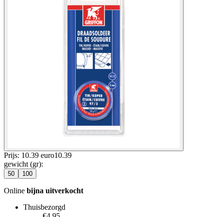
Prijs: 10.39 euro
10
.
39
gewicht (gr)
:
50
100
Online
bijna uitverkocht
Thuisbezorgd
€4.95