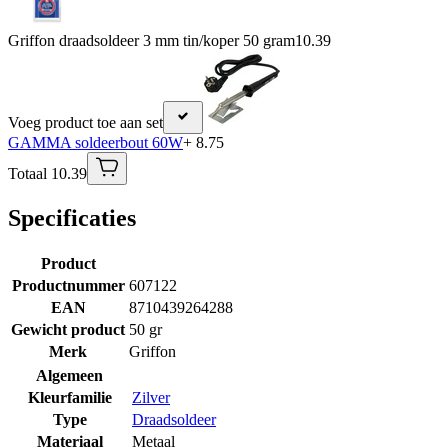
Griffon draadsoldeer 3 mm tin/koper 50 gram
10.39
Voeg product toe aan set
GAMMA soldeerbout 60W
+ 8.75
Totaal 10.39
Specificaties
Product
Productnummer
607122
EAN
8710439264288
Gewicht product
50 gr
Merk
Griffon
Algemeen
Kleurfamilie
Zilver
Type
Draadsoldeer
Materiaal
Metaal