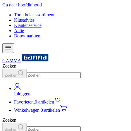
Ga naar hoofdinhoud
Toon hele assortiment
Klusadvies
Klantenservice
Actie
Bouwmarkten
GAMMA
Zoeken
Zoeken
Inloggen
Favorieten
,
0 artikelen
Winkelwagen
,
0 artikelen
Zoeken
Zoeken