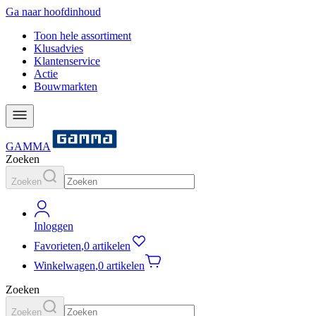
Ga naar hoofdinhoud
Toon hele assortiment
Klusadvies
Klantenservice
Actie
Bouwmarkten
GAMMA
Zoeken
Zoeken
Inloggen
Favorieten
,
0 artikelen
Winkelwagen
,
0 artikelen
Zoeken
Zoeken