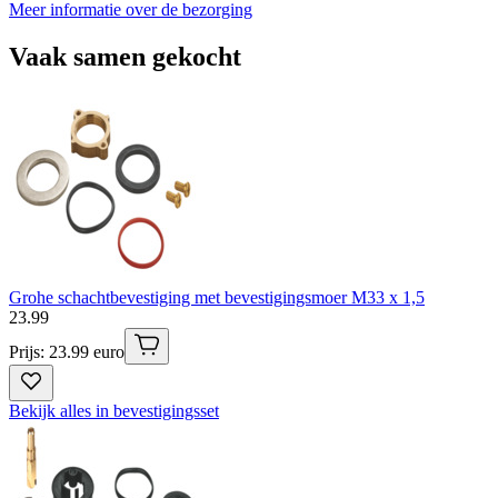
Meer informatie over de bezorging
Vaak samen gekocht
Grohe schachtbevestiging met bevestigingsmoer M33 x 1,5
23
.
99
Prijs: 23.99 euro
Bekijk alles in bevestigingsset