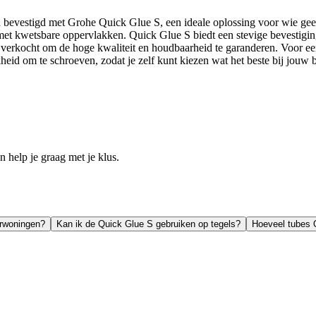
bevestigd met Grohe Quick Glue S, een ideale oplossing voor wie geen
met kwetsbare oppervlakken. Quick Glue S biedt een stevige bevestiging 
rt verkocht om de hoge kwaliteit en houdbaarheid te garanderen. Voor ee
jkheid om te schroeven, zodat je zelf kunt kiezen wat het beste bij jo
help je graag met je klus.
urwoningen?
Kan ik de Quick Glue S gebruiken op tegels?
Hoeveel tubes Q