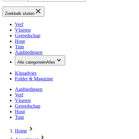
Zoekbalk sluiten
Verf
Vloeren
Gereedschap
Hout
Tuin
Aanbiedingen
Alle categorieën
Alles
Klusadvies
Folder & Magazine
Aanbiedingen
Verf
Vloeren
Gereedschap
Hout
Tuin
Home