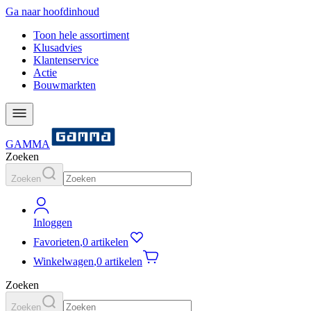
Ga naar hoofdinhoud
Toon hele assortiment
Klusadvies
Klantenservice
Actie
Bouwmarkten
GAMMA
Zoeken
Zoeken
Inloggen
Favorieten
,
0 artikelen
Winkelwagen
,
0 artikelen
Zoeken
Zoeken