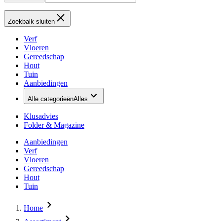
Zoekbalk sluiten
Verf
Vloeren
Gereedschap
Hout
Tuin
Aanbiedingen
Alle categorieën
Alles
Klusadvies
Folder & Magazine
Aanbiedingen
Verf
Vloeren
Gereedschap
Hout
Tuin
Home