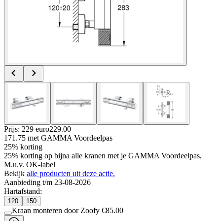
Prijs: 229 euro
229
.
00
171.75
met GAMMA Voordeelpas
25% korting
25% korting op bijna alle kranen met je GAMMA Voordeelpas,
M.u.v. OK-label
Bekijk
alle producten uit deze actie.
Aanbieding t/m 23-08-2026
Hartafstand
:
120
150
Kraan monteren door Zoofy
€
85.00