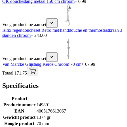
OK doucheslang metaal 150 cm chroom
+ 6.99
Voeg product toe aan set
Isifix regendoucheset Retro met handdouche en thermostaatkraan 3
standen chroom
+ 243.00
Voeg product toe aan set
Van Marcke Glijstang Keros Chroom 70 cm
+ 67.99
Totaal 171.75
Specificaties
Product
Productnummer
149891
EAN
4005176613067
Gewicht product
1374 gr
Hoogte product
70 mm