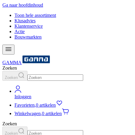
Ga naar hoofdinhoud
Toon hele assortiment
Klusadvies
Klantenservice
Actie
Bouwmarkten
GAMMA
Zoeken
Zoeken
Inloggen
Favorieten
,
0 artikelen
Winkelwagen
,
0 artikelen
Zoeken
Zoeken