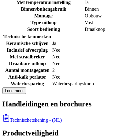
Met temperatuurinstelling
Ja
Binnen/buitengebruik
Binnen
Montage
Opbouw
Type uitloop
Vast
Soort bediening
Draaiknop
Technische kenmerken
Keramische schijven
Ja
Inclusief afvoerplug
Nee
Met straalbreker
Nee
Draaibare uitloop
Nee
Aantal montagegaten
2
Anti-kalk perlator
Nee
Waterbesparing
Waterbesparingsknop
Lees meer
Handleidingen en brochures
Technischetekening
- (
NL
)
Productveiligheid