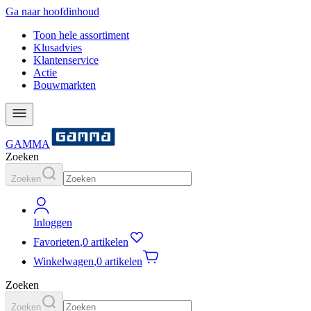
Ga naar hoofdinhoud
Toon hele assortiment
Klusadvies
Klantenservice
Actie
Bouwmarkten
GAMMA
Zoeken
Zoeken
Inloggen
Favorieten
,
0 artikelen
Winkelwagen
,
0 artikelen
Zoeken
Zoeken