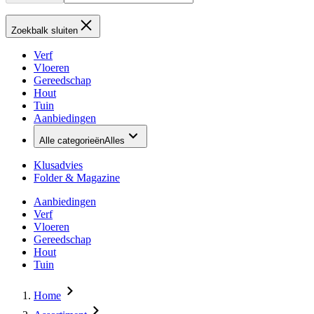
Zoekbalk sluiten
Verf
Vloeren
Gereedschap
Hout
Tuin
Aanbiedingen
Alle categorieën
Alles
Klusadvies
Folder & Magazine
Aanbiedingen
Verf
Vloeren
Gereedschap
Hout
Tuin
Home