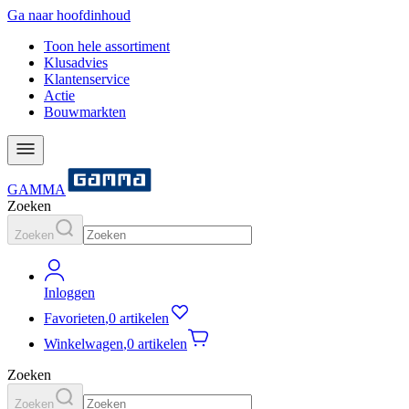
Ga naar hoofdinhoud
Toon hele assortiment
Klusadvies
Klantenservice
Actie
Bouwmarkten
GAMMA
Zoeken
Zoeken
Inloggen
Favorieten
,
0 artikelen
Winkelwagen
,
0 artikelen
Zoeken
Zoeken