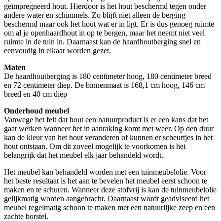
geïmpregneerd hout. Hierdoor is het hout beschermd tegen onder
andere water en schimmels. Zo blijft niet alleen de berging
beschermd maar ook het hout wat er in ligt. Er is dus genoeg ruimte
om al je openhaardhout in op te bergen, maar het neemt niet veel
ruimte in de tuin in. Daarnaast kan de haardhoutberging snel en
eenvoudig in elkaar worden gezet.
Maten
De haardhoutberging is 180 centimeter hoog, 180 centimeter breed
en 72 centimeter diep. De binnenmaat is 168,1 cm hoog, 146 cm
breed en 40 cm diep
Onderhoud meubel
Vanwege het feit dat hout een natuurproduct is er een kans dat het
gaat werken wanneer het in aanraking komt met weer. Op den duur
kan de kleur van het hout veranderen of kunnen er scheurtjes in het
hout ontstaan. Om dit zoveel mogelijk te voorkomen is het
belangrijk dat het meubel elk jaar behandeld wordt.
Het meubel kan behandeld worden met een tuinmeubelolie. Voor
het beste resultaat is het aan te bevelen het meubel eerst schoon te
maken en te schuren. Wanneer deze stofvrij is kan de tuinmeubelolie
gelijkmatig worden aangebracht. Daarnaast wordt geadviseerd het
meubel regelmatig schoon te maken met een natuurlijke zeep en een
zachte borstel.