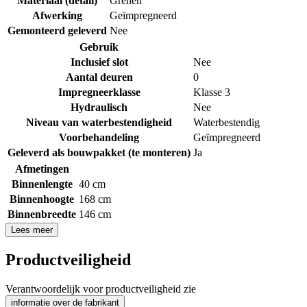
Materiaal (detail)
Grenen
Afwerking
Geïmpregneerd
Gemonteerd geleverd
Nee
Gebruik
Inclusief slot
Nee
Aantal deuren
0
Impregneerklasse
Klasse 3
Hydraulisch
Nee
Niveau van waterbestendigheid
Waterbestendig
Voorbehandeling
Geïmpregneerd
Geleverd als bouwpakket (te monteren)
Ja
Afmetingen
Binnenlengte
40 cm
Binnenhoogte
168 cm
Binnenbreedte
146 cm
Lees meer
Productveiligheid
Verantwoordelijk voor productveiligheid zie
informatie over de fabrikant