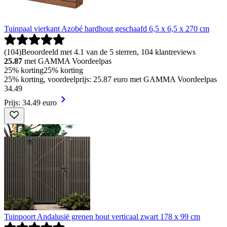
Tuinpaal vierkant Azobé hardhout geschaafd 6,5 x 6,5 x 270 cm
(
104
)
Beoordeeld met 4.1 van de 5 sterren, 104 klantreviews
25.87
met GAMMA Voordeelpas
25% korting
25% korting
25% korting, voordeelprijs: 25.87 euro met GAMMA Voordeelpas
34
.
49
Prijs: 34.49 euro
Tuinpoort Andalusië grenen hout verticaal zwart 178 x 99 cm