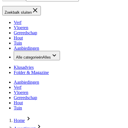
Zoekbalk sluiten
Verf
Vloeren
Gereedschap
Hout
Tuin
Aanbiedingen
Alle categorieën
Alles
Klusadvies
Folder & Magazine
Aanbiedingen
Verf
Vloeren
Gereedschap
Hout
Tuin
Home