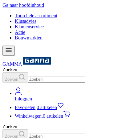
Ga naar hoofdinhoud
Toon hele assortiment
Klusadvies
Klantenservice
Actie
Bouwmarkten
GAMMA
Zoeken
Zoeken
Inloggen
Favorieten
,
0 artikelen
Winkelwagen
,
0 artikelen
Zoeken
Zoeken