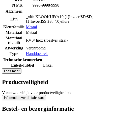
N P K
9998-9998-9998
Algemeen
_xlfn.XLOOKUP(A19,[1]Invoer!$D:$D,
Lijn
[1]Invoer!$S:$S,"",0)allure
Kleurfamilie
Metaal
Materiaal
Metaal
Materiaal
RVS/ Inox (roestvrij staal)
(detail)
Afwerking
Verchroomd
Type
Handdoekrek
Technische kenmerken
Enkel/dubbel
Enkel
Lees meer
Productveiligheid
Verantwoordelijk voor productveiligheid zie
informatie over de fabrikant
Bestel- en bezorginformatie