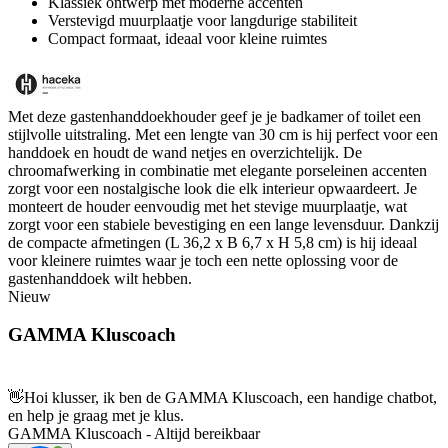
Klassiek ontwerp met moderne accenten
Verstevigd muurplaatje voor langdurige stabiliteit
Compact formaat, ideaal voor kleine ruimtes
Met deze gastenhanddoekhouder geef je je badkamer of toilet een
stijlvolle uitstraling. Met een lengte van 30 cm is hij perfect voor een
handdoek en houdt de wand netjes en overzichtelijk. De
chroomafwerking in combinatie met elegante porseleinen accenten
zorgt voor een nostalgische look die elk interieur opwaardeert. Je
monteert de houder eenvoudig met het stevige muurplaatje, wat
zorgt voor een stabiele bevestiging en een lange levensduur. Dankzij
de compacte afmetingen (L 36,2 x B 6,7 x H 5,8 cm) is hij ideaal
voor kleinere ruimtes waar je toch een nette oplossing voor de
gastenhanddoek wilt hebben.
Nieuw
GAMMA Kluscoach
👋
Hoi klusser, ik ben de GAMMA Kluscoach, een handige chatbot,
en help je graag met je klus.
GAMMA Kluscoach - Altijd bereikbaar